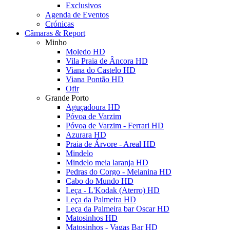
Exclusivos
Agenda de Eventos
Crónicas
Câmaras & Report
Minho
Moledo HD
Vila Praia de Âncora HD
Viana do Castelo HD
Viana Pontão HD
Ofir
Grande Porto
Aguçadoura HD
Póvoa de Varzim
Póvoa de Varzim - Ferrari HD
Azurara HD
Praia de Árvore - Areal HD
Mindelo
Mindelo meia laranja HD
Pedras do Corgo - Melanina HD
Cabo do Mundo HD
Leça - L'Kodak (Aterro) HD
Leça da Palmeira HD
Leça da Palmeira bar Oscar HD
Matosinhos HD
Matosinhos - Vagas Bar HD