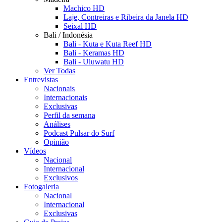
Machico HD
Laje, Contreiras e Ribeira da Janela HD
Seixal HD
Bali / Indonésia
Bali - Kuta e Kuta Reef HD
Bali - Keramas HD
Bali - Uluwatu HD
Ver Todas
Entrevistas
Nacionais
Internacionais
Exclusivas
Perfil da semana
Análises
Podcast Pulsar do Surf
Opinião
Vídeos
Nacional
Internacional
Exclusivos
Fotogaleria
Nacional
Internacional
Exclusivas