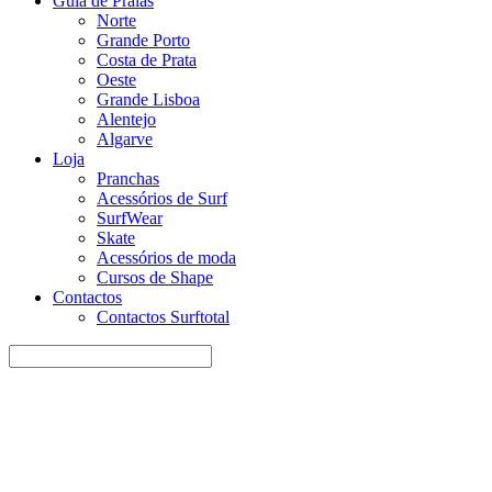
Guia de Praias
Norte
Grande Porto
Costa de Prata
Oeste
Grande Lisboa
Alentejo
Algarve
Loja
Pranchas
Acessórios de Surf
SurfWear
Skate
Acessórios de moda
Cursos de Shape
Contactos
Contactos Surftotal