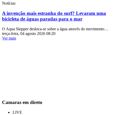
Notícias
A invenção mais estranha do surf? Levaram uma
bicicleta de águas paradas para o mar
O Aqua Skipper desloca-se sobre a água através do movimento…
terça-feira, 04 agosto 2026 08:20
Ver mais
Camaras em direto
LIVE