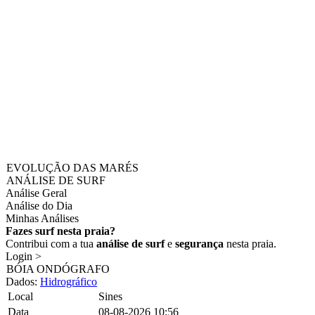
EVOLUÇÃO DAS MARÉS
ANÁLISE DE SURF
Análise Geral
Análise do Dia
Minhas Análises
Fazes surf nesta praia?
Contribui com a tua
análise de surf
e
segurança
nesta praia.
Login
>
BÓIA ONDÓGRAFO
Dados:
Hidrográfico
Local
Sines
Data
08-08-2026 10:56