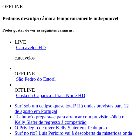
OFFLINE
Pedimos desculpa câmara temporariamente indisponível
Podes gostar de ver as seguintes câmaras:
LIVE
Carcavelos HD
carcavelos
OFFLINE
São Pedro do Estoril
OFFLINE
Costa da Caparica - Praia Norte HD
Surf sob um eclipse quase total? Há ondas previstas para 12
de agosto em Portugal
Teahupo'o prepara-se para arrancar com previsão sólida e
Kelly Slater de regresso à competição
O Privilégio de rever Kelly Slater em Teahupo'o
Surf no rio? Luís Perloiro vai à descoberta da misteriosa onda