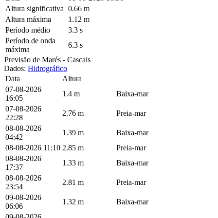
Altura significativa
0.66 m
Altura máxima
1.12 m
Período médio
3.3 s
Período de onda
6.3 s
máxima
Previsão de Marés - Cascais
Dados:
Hidrográfico
Data
Altura
07-08-2026
1.4 m
Baixa-mar
16:05
07-08-2026
2.76 m
Preia-mar
22:28
08-08-2026
1.39 m
Baixa-mar
04:42
08-08-2026 11:10
2.85 m
Preia-mar
08-08-2026
1.33 m
Baixa-mar
17:37
08-08-2026
2.81 m
Preia-mar
23:54
09-08-2026
1.32 m
Baixa-mar
06:06
09-08-2026