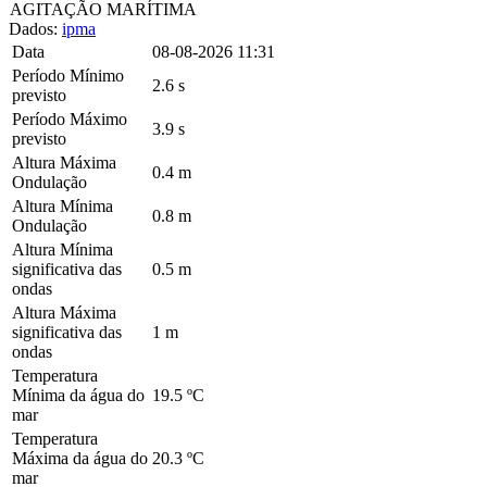
AGITAÇÃO MARÍTIMA
Dados:
ipma
Data
08-08-2026 11:31
Período Mínimo
2.6 s
previsto
Período Máximo
3.9 s
previsto
Altura Máxima
0.4 m
Ondulação
Altura Mínima
0.8 m
Ondulação
Altura Mínima
significativa das
0.5 m
ondas
Altura Máxima
significativa das
1 m
ondas
Temperatura
Mínima da água do
19.5 ºC
mar
Temperatura
Máxima da água do
20.3 ºC
mar