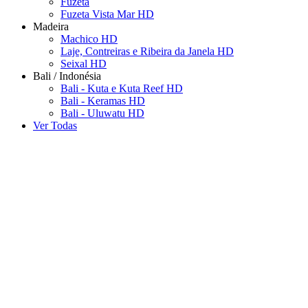
Fuzeta
Fuzeta Vista Mar HD
Madeira
Machico HD
Laje, Contreiras e Ribeira da Janela HD
Seixal HD
Bali / Indonésia
Bali - Kuta e Kuta Reef HD
Bali - Keramas HD
Bali - Uluwatu HD
Ver Todas