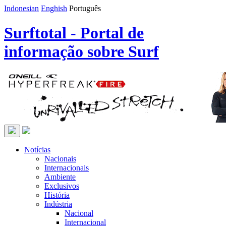
Indonesian
Enghish
Português
Surftotal - Portal de
informação sobre Surf
Notícias
Nacionais
Internacionais
Ambiente
Exclusivos
História
Indústria
Nacional
Internacional