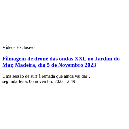
Vídeos
Exclusivo
Filmagem de drone das ondas XXL no Jardim do
Mar, Madeira, dia 5 de Novembro 2023
Uma sessão de surf à remada que ainda vai dar…
segunda-feira, 06 novembro 2023 12:49