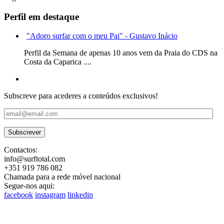
Perfil em destaque
"Adoro surfar com o meu Pai" - Gustavo Inácio
Perfil da Semana de apenas 10 anos vem da Praia do CDS na
Costa da Caparica ....
Subscreve para acederes a conteúdos exclusivos!
Contactos:
info@surftotal.com
+351 919 786 082
Chamada para a rede móvel nacional
Segue-nos aqui:
facebook
instagram
linkedin