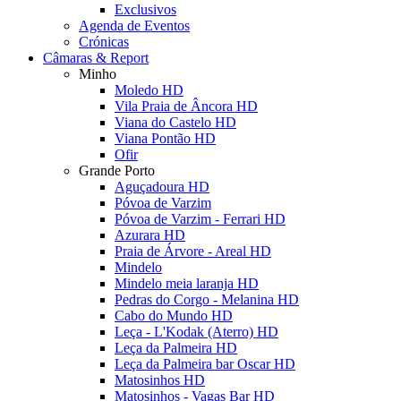
Exclusivos
Agenda de Eventos
Crónicas
Câmaras & Report
Minho
Moledo HD
Vila Praia de Âncora HD
Viana do Castelo HD
Viana Pontão HD
Ofir
Grande Porto
Aguçadoura HD
Póvoa de Varzim
Póvoa de Varzim - Ferrari HD
Azurara HD
Praia de Árvore - Areal HD
Mindelo
Mindelo meia laranja HD
Pedras do Corgo - Melanina HD
Cabo do Mundo HD
Leça - L'Kodak (Aterro) HD
Leça da Palmeira HD
Leça da Palmeira bar Oscar HD
Matosinhos HD
Matosinhos - Vagas Bar HD