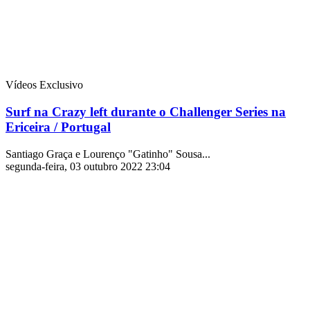
Vídeos
Exclusivo
Surf na Crazy left durante o Challenger Series na
Ericeira / Portugal
Santiago Graça e Lourenço "Gatinho" Sousa...
segunda-feira, 03 outubro 2022 23:04