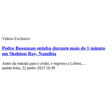
Vídeos
Exclusivo
Pedro Boonman entuba durante mais de 1 minuto
em Skeleton Bay, Namibia
Antes da entrada para o avião, e regresso a Lisboa,…
quinta-feira, 22 junho 2023 16:39