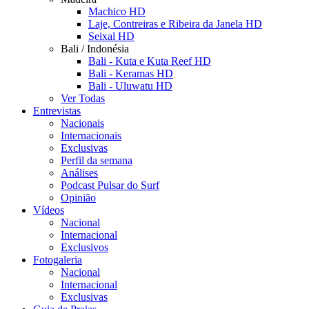
Machico HD
Laje, Contreiras e Ribeira da Janela HD
Seixal HD
Bali / Indonésia
Bali - Kuta e Kuta Reef HD
Bali - Keramas HD
Bali - Uluwatu HD
Ver Todas
Entrevistas
Nacionais
Internacionais
Exclusivas
Perfil da semana
Análises
Podcast Pulsar do Surf
Opinião
Vídeos
Nacional
Internacional
Exclusivos
Fotogaleria
Nacional
Internacional
Exclusivas