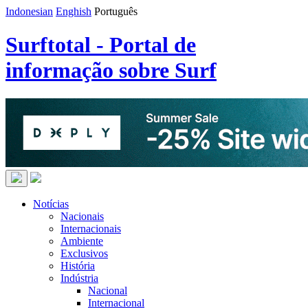
Indonesian
Enghish
Português
Surftotal - Portal de
informação sobre Surf
Notícias
Nacionais
Internacionais
Ambiente
Exclusivos
História
Indústria
Nacional
Internacional