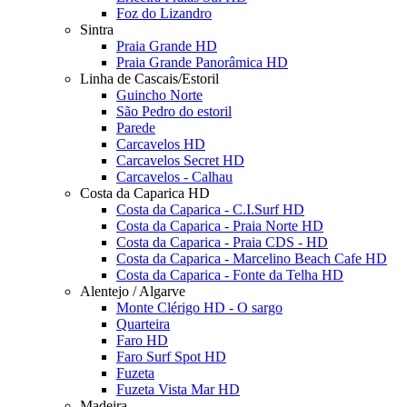
Foz do Lizandro
Sintra
Praia Grande HD
Praia Grande Panorâmica HD
Linha de Cascais/Estoril
Guincho Norte
São Pedro do estoril
Parede
Carcavelos HD
Carcavelos Secret HD
Carcavelos - Calhau
Costa da Caparica HD
Costa da Caparica - C.I.Surf HD
Costa da Caparica - Praia Norte HD
Costa da Caparica - Praia CDS - HD
Costa da Caparica - Marcelino Beach Cafe HD
Costa da Caparica - Fonte da Telha HD
Alentejo / Algarve
Monte Clérigo HD - O sargo
Quarteira
Faro HD
Faro Surf Spot HD
Fuzeta
Fuzeta Vista Mar HD
Madeira