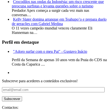
Crocodilos nas ondas da Indonésia: um risco crescente que
preocupa surfistas e levanta questões sobre o turismo
Predador Apex começa a surgir cada vez mais nas
conversas…
Kelly Slater domina arranque em Teahupo’o e prepara duelo
de gerações com Gabriel Medina
O 11 vezes campeão mundial venceu claramente Eli
Hanneman na…
Perfil em destaque
"Adoro surfar com o meu Pai" - Gustavo Inácio
Perfil da Semana de apenas 10 anos vem da Praia do CDS na
Costa da Caparica ....
Subscreve para acederes a conteúdos exclusivos!
Contactos: