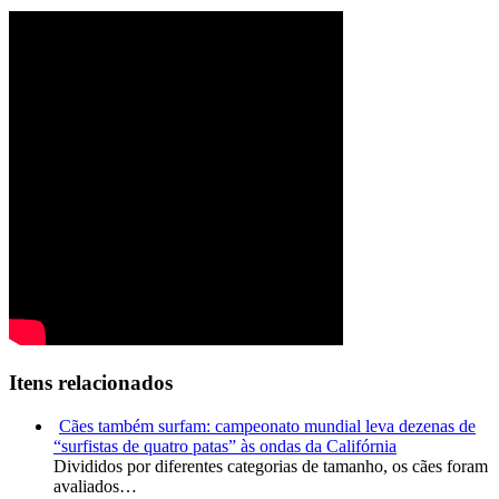
Itens relacionados
Cães também surfam: campeonato mundial leva dezenas de
“surfistas de quatro patas” às ondas da Califórnia
Divididos por diferentes categorias de tamanho, os cães foram
avaliados…