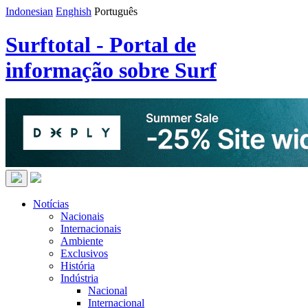
Indonesian
Enghish
Português
Surftotal - Portal de
informação sobre Surf
Notícias
Nacionais
Internacionais
Ambiente
Exclusivos
História
Indústria
Nacional
Internacional