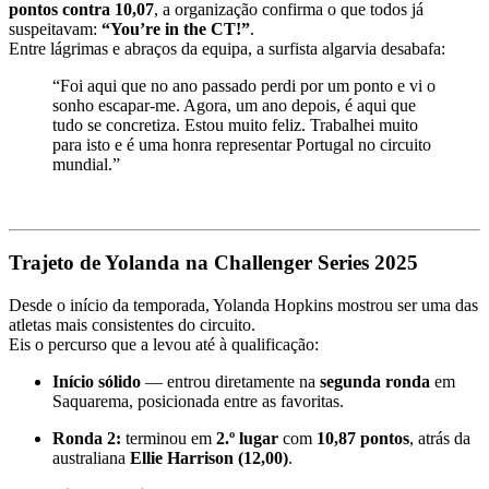
pontos contra 10,07
, a organização confirma o que todos já
suspeitavam:
“You’re in the CT!”
.
Entre lágrimas e abraços da equipa, a surfista algarvia desabafa:
“Foi aqui que no ano passado perdi por um ponto e vi o
sonho escapar-me. Agora, um ano depois, é aqui que
tudo se concretiza. Estou muito feliz. Trabalhei muito
para isto e é uma honra representar Portugal no circuito
mundial.”
Trajeto de Yolanda na Challenger Series 2025
Desde o início da temporada, Yolanda Hopkins mostrou ser uma das
atletas mais consistentes do circuito.
Eis o percurso que a levou até à qualificação:
Início sólido
— entrou diretamente na
segunda ronda
em
Saquarema, posicionada entre as favoritas.
Ronda 2:
terminou em
2.º lugar
com
10,87 pontos
, atrás da
australiana
Ellie Harrison (12,00)
.