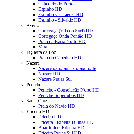
Cabedelo do Porto
Espinho HD
Espinho vista aérea HD
Espinho - Silvalde HD
Aveiro
Cortegaça (Vila do Surf) HD
Cortegaça Onda Pontão HD
Praia da Barra Norte HD
Mira
Figueira da Foz
Praia do Cabedelo HD
Nazaré
Nazaré panoramica praia norte
Nazaré HD
Nazaré Praias Sul
Peniche
Peniche - Consolação Norte HD
Peniche Supertubos HD
Santa Cruz
Praia do Navio HD
Ericeira HD
Ericeira HD
Ericeira - Ribeira D'Ilhas HD
Boardriders Ericeira HD
Ericeira Praias Sul HD