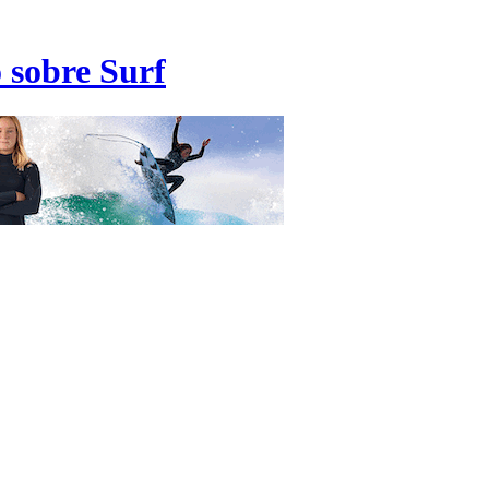
o sobre Surf