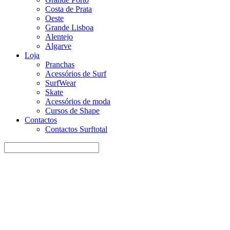
Costa de Prata
Oeste
Grande Lisboa
Alentejo
Algarve
Loja
Pranchas
Acessórios de Surf
SurfWear
Skate
Acessórios de moda
Cursos de Shape
Contactos
Contactos Surftotal