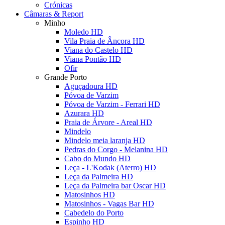
Crónicas
Câmaras & Report
Minho
Moledo HD
Vila Praia de Âncora HD
Viana do Castelo HD
Viana Pontão HD
Ofir
Grande Porto
Aguçadoura HD
Póvoa de Varzim
Póvoa de Varzim - Ferrari HD
Azurara HD
Praia de Árvore - Areal HD
Mindelo
Mindelo meia laranja HD
Pedras do Corgo - Melanina HD
Cabo do Mundo HD
Leça - L'Kodak (Aterro) HD
Leça da Palmeira HD
Leça da Palmeira bar Oscar HD
Matosinhos HD
Matosinhos - Vagas Bar HD
Cabedelo do Porto
Espinho HD