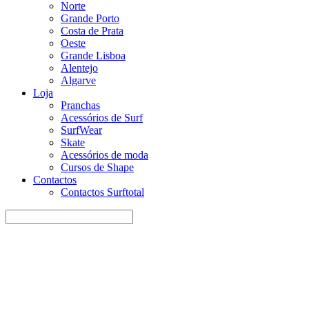
Norte
Grande Porto
Costa de Prata
Oeste
Grande Lisboa
Alentejo
Algarve
Loja
Pranchas
Acessórios de Surf
SurfWear
Skate
Acessórios de moda
Cursos de Shape
Contactos
Contactos Surftotal