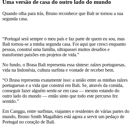
Uma versão de casa do outro lado do mundo
Quando olha para trás, Bruno reconhece que Bali se tornou a sua
segunda casa.
“Portugal será sempre o meu país e faz parte de quem eu sou, mas
Bali tornou-se a minha segunda casa. Foi aqui que cresci enquanto
pessoa, construí uma família, ultrapassei muitos desafios e
transformei paixões em projetos de vida.”
No fundo, o Brasa Bali representa essa síntese: raízes portuguesas,
vida na Indonésia, cultura surfista e vontade de receber bem.
“O Brasa representa exatamente isso: a união entre as minhas raízes
portuguesas e a vida que construí em Bali. Se, através da comida,
conseguir fazer alguém sentir-se em casa — mesmo estando do
outro lado do mundo — então sinto que todo este percurso fez
sentido.”
Em Canggu, entre surfistas, viajantes e residentes de várias partes do
mundo, Bruno Smith Magalhães está agora a servir um pedaço de
Portugal no coração de Bali.