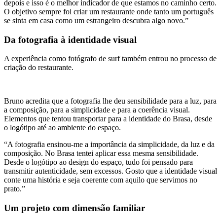
depois e isso é o melhor indicador de que estamos no caminho certo.
O objetivo sempre foi criar um restaurante onde tanto um português
se sinta em casa como um estrangeiro descubra algo novo.”
Da fotografia à identidade visual
A experiência como fotógrafo de surf também entrou no processo de
criação do restaurante.
Bruno acredita que a fotografia lhe deu sensibilidade para a luz, para
a composição, para a simplicidade e para a coerência visual.
Elementos que tentou transportar para a identidade do Brasa, desde
o logótipo até ao ambiente do espaço.
“A fotografia ensinou-me a importância da simplicidade, da luz e da
composição. No Brasa tentei aplicar essa mesma sensibilidade.
Desde o logótipo ao design do espaço, tudo foi pensado para
transmitir autenticidade, sem excessos. Gosto que a identidade visual
conte uma história e seja coerente com aquilo que servimos no
prato.”
Um projeto com dimensão familiar