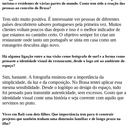
turistas e residentes de várias partes do mundo. Como tem sido a reação das
pessoas ao conceito do Brasa?
Tem sido muito positiva. É interessante ver pessoas de diferentes
países descobrirem sabores portugueses pela primeira vez. Muitos
clientes voltam poucos dias depois e isso é o melhor indicador de
que estamos no caminho certo. O objetivo sempre foi criar um
restaurante onde tanto um português se sinta em casa como um
estrangeiro descubra algo novo.
Há alguma ligação entre a tua visão como fotógrafo de surf e a forma como
pensaste a identidade visual do restaurante, desde o logo até ao ambiente do
espaço?
Sim, bastante. A fotografia ensinou-me a importância da
simplicidade, da luz e da composição. No Brasa tentei aplicar essa
mesma sensibilidade. Desde o logótipo ao design do espaço, tudo
foi pensado para transmitir autenticidade, sem excessos. Gosto que a
identidade visual conte uma história e seja coerente com aquilo que
servimos no prato.
Vives em Bali com dois filhos. Que importância tem para ti construir
projetos que também tenham uma dimensão familiar e de longo prazo na
ilha?