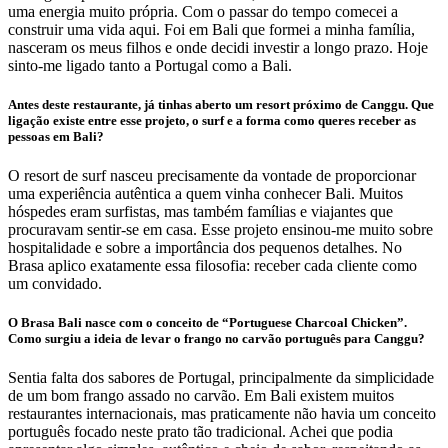
uma energia muito própria. Com o passar do tempo comecei a
construir uma vida aqui. Foi em Bali que formei a minha família,
nasceram os meus filhos e onde decidi investir a longo prazo. Hoje
sinto-me ligado tanto a Portugal como a Bali.
Antes deste restaurante, já tinhas aberto um resort próximo de Canggu. Que
ligação existe entre esse projeto, o surf e a forma como queres receber as
pessoas em Bali?
O resort de surf nasceu precisamente da vontade de proporcionar
uma experiência autêntica a quem vinha conhecer Bali. Muitos
hóspedes eram surfistas, mas também famílias e viajantes que
procuravam sentir-se em casa. Esse projeto ensinou-me muito sobre
hospitalidade e sobre a importância dos pequenos detalhes. No
Brasa aplico exatamente essa filosofia: receber cada cliente como
um convidado.
O Brasa Bali nasce com o conceito de “Portuguese Charcoal Chicken”.
Como surgiu a ideia de levar o frango no carvão português para Canggu?
Sentia falta dos sabores de Portugal, principalmente da simplicidade
de um bom frango assado no carvão. Em Bali existem muitos
restaurantes internacionais, mas praticamente não havia um conceito
português focado neste prato tão tradicional. Achei que podia