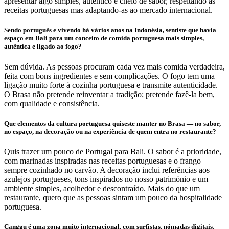
apresentar algo simples, autêntico e cheio de sabor, respeitando as
receitas portuguesas mas adaptando-as ao mercado internacional.
Sendo português e vivendo há vários anos na Indonésia, sentiste que havia
espaço em Bali para um conceito de comida portuguesa mais simples,
autêntica e ligado ao fogo?
Sem dúvida. As pessoas procuram cada vez mais comida verdadeira,
feita com bons ingredientes e sem complicações. O fogo tem uma
ligação muito forte à cozinha portuguesa e transmite autenticidade.
O Brasa não pretende reinventar a tradição; pretende fazê-la bem,
com qualidade e consistência.
Que elementos da cultura portuguesa quiseste manter no Brasa — no sabor,
no espaço, na decoração ou na experiência de quem entra no restaurante?
Quis trazer um pouco de Portugal para Bali. O sabor é a prioridade,
com marinadas inspiradas nas receitas portuguesas e o frango
sempre cozinhado no carvão. A decoração inclui referências aos
azulejos portugueses, tons inspirados no nosso património e um
ambiente simples, acolhedor e descontraído. Mais do que um
restaurante, quero que as pessoas sintam um pouco da hospitalidade
portuguesa.
Canggu é uma zona muito internacional, com surfistas, nómadas digitais,