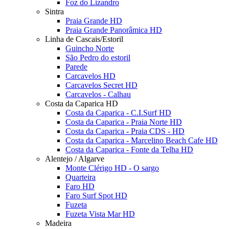
Foz do Lizandro
Sintra
Praia Grande HD
Praia Grande Panorâmica HD
Linha de Cascais/Estoril
Guincho Norte
São Pedro do estoril
Parede
Carcavelos HD
Carcavelos Secret HD
Carcavelos - Calhau
Costa da Caparica HD
Costa da Caparica - C.I.Surf HD
Costa da Caparica - Praia Norte HD
Costa da Caparica - Praia CDS - HD
Costa da Caparica - Marcelino Beach Cafe HD
Costa da Caparica - Fonte da Telha HD
Alentejo / Algarve
Monte Clérigo HD - O sargo
Quarteira
Faro HD
Faro Surf Spot HD
Fuzeta
Fuzeta Vista Mar HD
Madeira