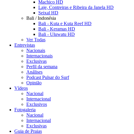
Machico HD
Laje, Contreiras e Ribeira da Janela HD
Seixal HD
Bali / Indonésia
Bali - Kuta e Kuta Reef HD
Bali - Keramas HD
Bali - Uluwatu HD
Ver Todas
Entrevistas
Nacionais
Internacionais
Exclusivas
Perfil da semana
Análises
Podcast Pulsar do Surf
Opinião
Vídeos
Nacional
Internacional
Exclusivos
Fotogaleria
Nacional
Internacional
Exclusivas
Guia de Praias