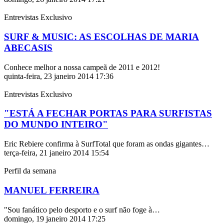
Entrevistas Exclusivo
SURF & MUSIC: AS ESCOLHAS DE MARIA
ABECASIS
Conhece melhor a nossa campeã de 2011 e 2012!
quinta-feira, 23 janeiro 2014 17:36
Entrevistas Exclusivo
"ESTÁ A FECHAR PORTAS PARA SURFISTAS
DO MUNDO INTEIRO"
Eric Rebiere confirma à SurfTotal que foram as ondas gigantes…
terça-feira, 21 janeiro 2014 15:54
Perfil da semana
MANUEL FERREIRA
"Sou fanático pelo desporto e o surf não foge à…
domingo, 19 janeiro 2014 17:25