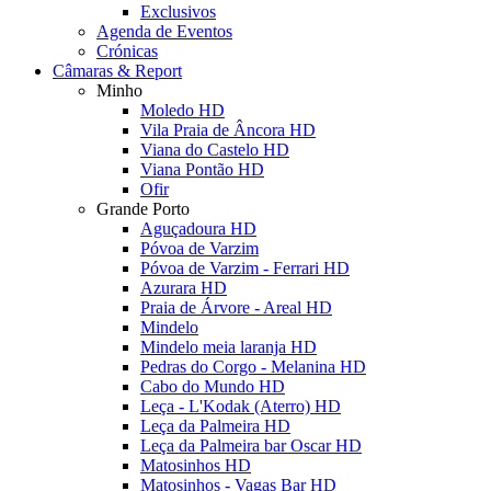
Exclusivos
Agenda de Eventos
Crónicas
Câmaras & Report
Minho
Moledo HD
Vila Praia de Âncora HD
Viana do Castelo HD
Viana Pontão HD
Ofir
Grande Porto
Aguçadoura HD
Póvoa de Varzim
Póvoa de Varzim - Ferrari HD
Azurara HD
Praia de Árvore - Areal HD
Mindelo
Mindelo meia laranja HD
Pedras do Corgo - Melanina HD
Cabo do Mundo HD
Leça - L'Kodak (Aterro) HD
Leça da Palmeira HD
Leça da Palmeira bar Oscar HD
Matosinhos HD
Matosinhos - Vagas Bar HD