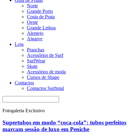
Guia de Praias
Norte
Grande Porto
Costa de Prata
Oeste
Grande Lisboa
Alentejo
Algarve
Loja
Pranchas
Acessórios de Surf
SurfWear
Skate
Acessórios de moda
Cursos de Shape
Contactos
Contactos Surftotal
Fotogaleria
Exclusivo
Supertubos em modo “coca-cola”: tubos perfeitos
marcam sessão de luxo em Peniche