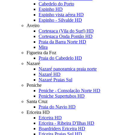
Cabedelo do Porto
Espinho HD
Espinho vista aérea HD
Espinho - Silvalde HD
Aveiro
Cortegaça (Vila do Surf) HD
Cortegaça Onda Pontão HD
Praia da Barra Norte HD
Mira
Figueira da Foz
Praia do Cabedelo HD
Nazaré
Nazaré panoramica praia norte
Nazaré HD
Nazaré Praias Sul
Peniche
Peniche - Consolação Norte HD
Peniche Supertubos HD
Santa Cruz
Praia do Navio HD
Ericeira HD
Ericeira HD
Ericeira - Ribeira D'Ilhas HD
Boardriders Ericeira HD
Ericeira Praias Sul HD