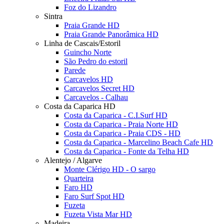
Foz do Lizandro
Sintra
Praia Grande HD
Praia Grande Panorâmica HD
Linha de Cascais/Estoril
Guincho Norte
São Pedro do estoril
Parede
Carcavelos HD
Carcavelos Secret HD
Carcavelos - Calhau
Costa da Caparica HD
Costa da Caparica - C.I.Surf HD
Costa da Caparica - Praia Norte HD
Costa da Caparica - Praia CDS - HD
Costa da Caparica - Marcelino Beach Cafe HD
Costa da Caparica - Fonte da Telha HD
Alentejo / Algarve
Monte Clérigo HD - O sargo
Quarteira
Faro HD
Faro Surf Spot HD
Fuzeta
Fuzeta Vista Mar HD
Madeira