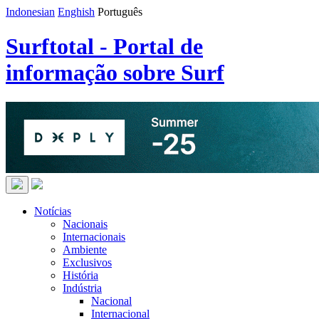
Indonesian
Enghish
Português
Surftotal - Portal de
informação sobre Surf
Notícias
Nacionais
Internacionais
Ambiente
Exclusivos
História
Indústria
Nacional
Internacional