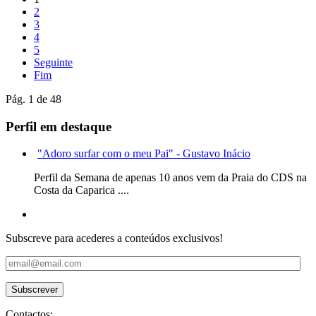
2
3
4
5
Seguinte
Fim
Pág. 1 de 48
Perfil em destaque
"Adoro surfar com o meu Pai" - Gustavo Inácio
Perfil da Semana de apenas 10 anos vem da Praia do CDS na
Costa da Caparica ....
Subscreve para acederes a conteúdos exclusivos!
Contactos: