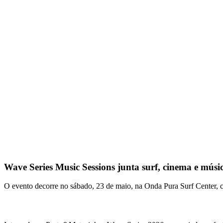
Wave Series Music Sessions junta surf, cinema e mús
O evento decorre no sábado, 23 de maio, na Onda Pura Surf Center, c