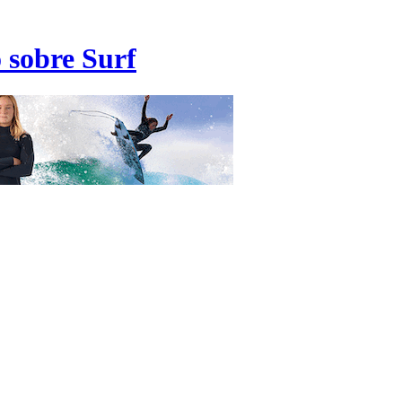
o sobre Surf