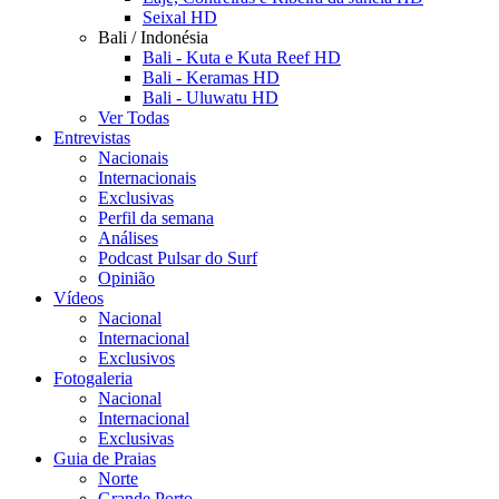
Seixal HD
Bali / Indonésia
Bali - Kuta e Kuta Reef HD
Bali - Keramas HD
Bali - Uluwatu HD
Ver Todas
Entrevistas
Nacionais
Internacionais
Exclusivas
Perfil da semana
Análises
Podcast Pulsar do Surf
Opinião
Vídeos
Nacional
Internacional
Exclusivos
Fotogaleria
Nacional
Internacional
Exclusivas
Guia de Praias
Norte
Grande Porto