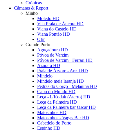
Crónicas
Câmaras & Report
Minho
Moledo HD
Vila Praia de Âncora HD
Viana do Castelo HD
Viana Pontão HD
Ofir
Grande Porto
Aguçadoura HD
Póvoa de Varzim
Póvoa de Varzim - Ferrari HD
Azurara HD
Praia de Árvore - Areal HD
Mindelo
Mindelo meia laranja HD
Pedras do Corgo - Melanina HD
Cabo do Mundo HD
Leça - L'Kodak (Aterro) HD
Leça da Palmeira HD
Leça da Palmeira bar Oscar HD
Matosinhos HD
Matosinhos - Vagas Bar HD
Cabedelo do Porto
Espinho HD