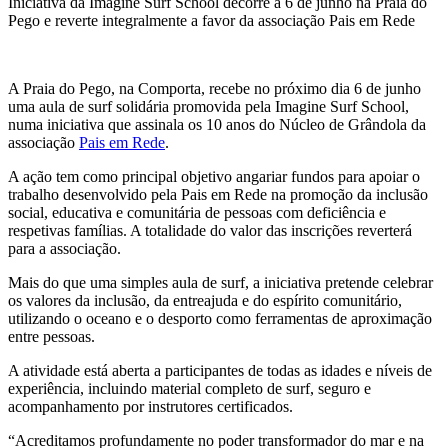
Iniciativa da Imagine Surf School decorre a 6 de junho na Praia do
Pego e reverte integralmente a favor da associação Pais em Rede
A Praia do Pego, na Comporta, recebe no próximo dia 6 de junho
uma aula de surf solidária promovida pela Imagine Surf School,
numa iniciativa que assinala os 10 anos do Núcleo de Grândola da
associação
Pais em Rede
.
A ação tem como principal objetivo angariar fundos para apoiar o
trabalho desenvolvido pela Pais em Rede na promoção da inclusão
social, educativa e comunitária de pessoas com deficiência e
respetivas famílias. A totalidade do valor das inscrições reverterá
para a associação.
Mais do que uma simples aula de surf, a iniciativa pretende celebrar
os valores da inclusão, da entreajuda e do espírito comunitário,
utilizando o oceano e o desporto como ferramentas de aproximação
entre pessoas.
A atividade está aberta a participantes de todas as idades e níveis de
experiência, incluindo material completo de surf, seguro e
acompanhamento por instrutores certificados.
“Acreditamos profundamente no poder transformador do mar e na