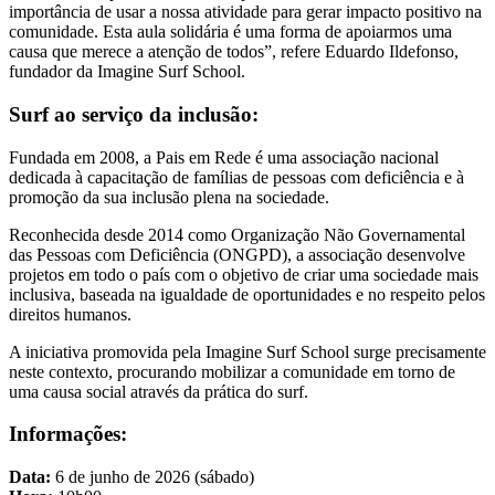
importância de usar a nossa atividade para gerar impacto positivo na
comunidade. Esta aula solidária é uma forma de apoiarmos uma
causa que merece a atenção de todos”, refere Eduardo Ildefonso,
fundador da Imagine Surf School.
Surf ao serviço da inclusão:
Fundada em 2008, a Pais em Rede é uma associação nacional
dedicada à capacitação de famílias de pessoas com deficiência e à
promoção da sua inclusão plena na sociedade.
Reconhecida desde 2014 como Organização Não Governamental
das Pessoas com Deficiência (ONGPD), a associação desenvolve
projetos em todo o país com o objetivo de criar uma sociedade mais
inclusiva, baseada na igualdade de oportunidades e no respeito pelos
direitos humanos.
A iniciativa promovida pela Imagine Surf School surge precisamente
neste contexto, procurando mobilizar a comunidade em torno de
uma causa social através da prática do surf.
Informações:
Data:
6 de junho de 2026 (sábado)