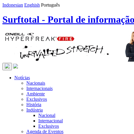
Indonesian
Enghish
Português
Surftotal - Portal de informaçã
Notícias
Nacionais
Internacionais
Ambiente
Exclusivos
História
Indústria
Nacional
Internacional
Exclusivos
Agenda de Eventos