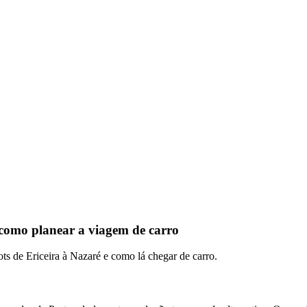
 como planear a viagem de carro
ts de Ericeira à Nazaré e como lá chegar de carro.