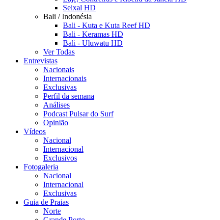
Seixal HD
Bali / Indonésia
Bali - Kuta e Kuta Reef HD
Bali - Keramas HD
Bali - Uluwatu HD
Ver Todas
Entrevistas
Nacionais
Internacionais
Exclusivas
Perfil da semana
Análises
Podcast Pulsar do Surf
Opinião
Vídeos
Nacional
Internacional
Exclusivos
Fotogaleria
Nacional
Internacional
Exclusivas
Guia de Praias
Norte
Grande Porto