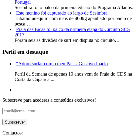
Portugal
Sesimbra foi o palco da primeira edição do Programa Atlantis.
Este menino foi capturado ao largo de Sesimbra
Tubarão-anequim com mais de 400kg apanhado por barco de
pesca…
Praia das Bicas foi palco da primeira etapa do Circuito SCS
2017
Foram seis as divisões de surf em disputa no circuito…
Perfil em destaque
"Adoro surfar com o meu Pai" - Gustavo Inácio
Perfil da Semana de apenas 10 anos vem da Praia do CDS na
Costa da Caparica ....
Subscreve para acederes a conteúdos exclusivos!
Contactos: