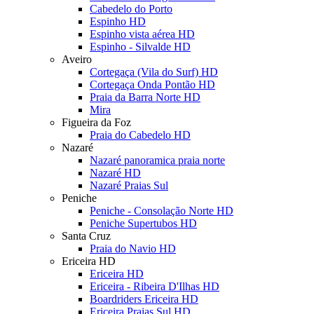
Cabedelo do Porto
Espinho HD
Espinho vista aérea HD
Espinho - Silvalde HD
Aveiro
Cortegaça (Vila do Surf) HD
Cortegaça Onda Pontão HD
Praia da Barra Norte HD
Mira
Figueira da Foz
Praia do Cabedelo HD
Nazaré
Nazaré panoramica praia norte
Nazaré HD
Nazaré Praias Sul
Peniche
Peniche - Consolação Norte HD
Peniche Supertubos HD
Santa Cruz
Praia do Navio HD
Ericeira HD
Ericeira HD
Ericeira - Ribeira D'Ilhas HD
Boardriders Ericeira HD
Ericeira Praias Sul HD