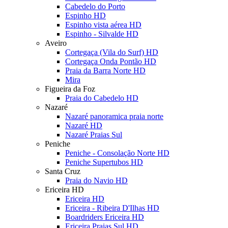
Cabedelo do Porto
Espinho HD
Espinho vista aérea HD
Espinho - Silvalde HD
Aveiro
Cortegaça (Vila do Surf) HD
Cortegaça Onda Pontão HD
Praia da Barra Norte HD
Mira
Figueira da Foz
Praia do Cabedelo HD
Nazaré
Nazaré panoramica praia norte
Nazaré HD
Nazaré Praias Sul
Peniche
Peniche - Consolação Norte HD
Peniche Supertubos HD
Santa Cruz
Praia do Navio HD
Ericeira HD
Ericeira HD
Ericeira - Ribeira D'Ilhas HD
Boardriders Ericeira HD
Ericeira Praias Sul HD