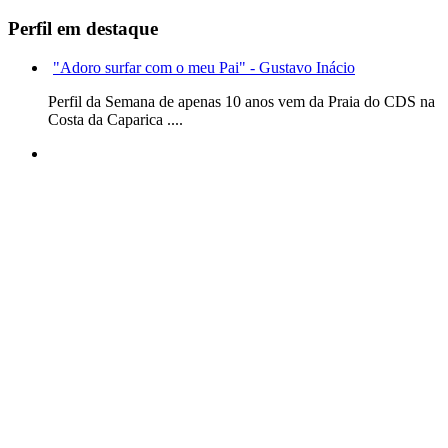
Perfil em destaque
"Adoro surfar com o meu Pai" - Gustavo Inácio
Perfil da Semana de apenas 10 anos vem da Praia do CDS na
Costa da Caparica ....