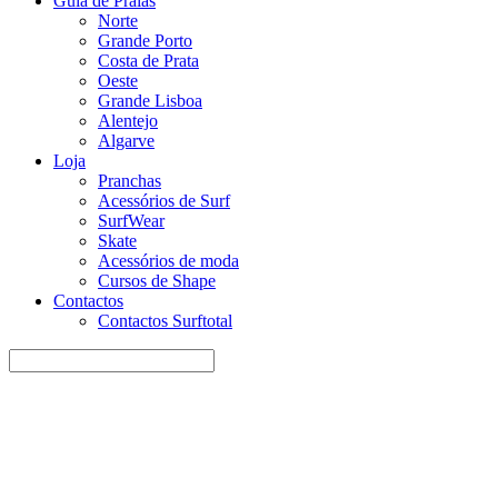
Guia de Praias
Norte
Grande Porto
Costa de Prata
Oeste
Grande Lisboa
Alentejo
Algarve
Loja
Pranchas
Acessórios de Surf
SurfWear
Skate
Acessórios de moda
Cursos de Shape
Contactos
Contactos Surftotal