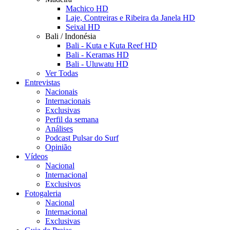
Machico HD
Laje, Contreiras e Ribeira da Janela HD
Seixal HD
Bali / Indonésia
Bali - Kuta e Kuta Reef HD
Bali - Keramas HD
Bali - Uluwatu HD
Ver Todas
Entrevistas
Nacionais
Internacionais
Exclusivas
Perfil da semana
Análises
Podcast Pulsar do Surf
Opinião
Vídeos
Nacional
Internacional
Exclusivos
Fotogaleria
Nacional
Internacional
Exclusivas