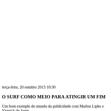
terça-feira, 20 outubro 2015 10:30
O SURF COMO MEIO PARA ATINGIR UM FIM
Um bom exemplo do mundo da publicidade com Marlon Lipke e
Yannick de Jager…