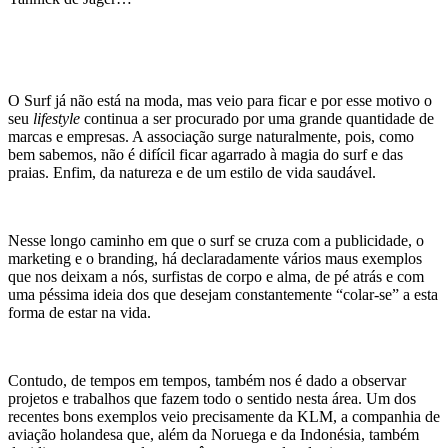
O Surf já não está na moda, mas veio para ficar e por esse motivo o
seu
lifestyle
continua a ser procurado por uma grande quantidade de
marcas e empresas. A associação surge naturalmente, pois, como
bem sabemos, não é difícil ficar agarrado à magia do surf e das
praias. Enfim, da natureza e de um estilo de vida saudável.
Nesse longo caminho em que o surf se cruza com a publicidade, o
marketing e o branding, há declaradamente vários maus exemplos
que nos deixam a nós, surfistas de corpo e alma, de pé atrás e com
uma péssima ideia dos que desejam constantemente “colar-se” a esta
forma de estar na vida.
Contudo, de tempos em tempos, também nos é dado a observar
projetos e trabalhos que fazem todo o sentido nesta área. Um dos
recentes bons exemplos veio precisamente da KLM, a companhia de
aviação holandesa que, além da Noruega e da Indonésia, também