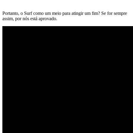
Portanto, o Surf como um meio para atingir um fim? Se for sempre
assim, por nós está aprovado.