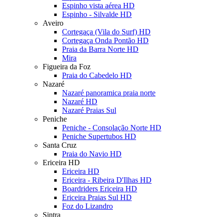
Espinho vista aérea HD
Espinho - Silvalde HD
Aveiro
Cortegaça (Vila do Surf) HD
Cortegaça Onda Pontão HD
Praia da Barra Norte HD
Mira
Figueira da Foz
Praia do Cabedelo HD
Nazaré
Nazaré panoramica praia norte
Nazaré HD
Nazaré Praias Sul
Peniche
Peniche - Consolação Norte HD
Peniche Supertubos HD
Santa Cruz
Praia do Navio HD
Ericeira HD
Ericeira HD
Ericeira - Ribeira D'Ilhas HD
Boardriders Ericeira HD
Ericeira Praias Sul HD
Foz do Lizandro
Sintra