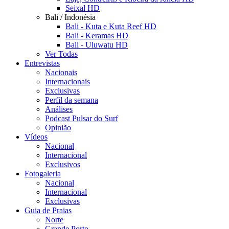
Seixal HD
Bali / Indonésia
Bali - Kuta e Kuta Reef HD
Bali - Keramas HD
Bali - Uluwatu HD
Ver Todas
Entrevistas
Nacionais
Internacionais
Exclusivas
Perfil da semana
Análises
Podcast Pulsar do Surf
Opinião
Vídeos
Nacional
Internacional
Exclusivos
Fotogaleria
Nacional
Internacional
Exclusivas
Guia de Praias
Norte
Grande Porto