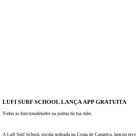
LUFI SURF SCHOOL LANÇA APP GRATUITA
Todas as funcionalidades na palma da tua mão.
A Lufi Surf School, escola sedeada na Costa de Caparica, lançou rec