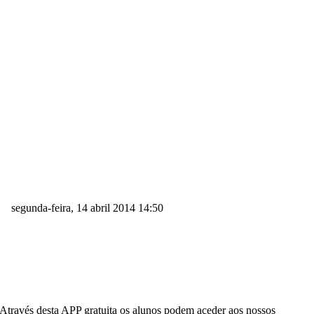
segunda-feira, 14 abril 2014 14:50
Através desta APP gratuita os alunos podem aceder aos nossos