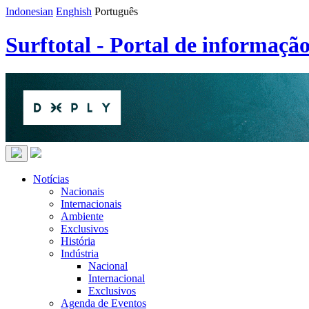
Indonesian
Enghish
Português
Surftotal - Portal de informaçã
Notícias
Nacionais
Internacionais
Ambiente
Exclusivos
História
Indústria
Nacional
Internacional
Exclusivos
Agenda de Eventos