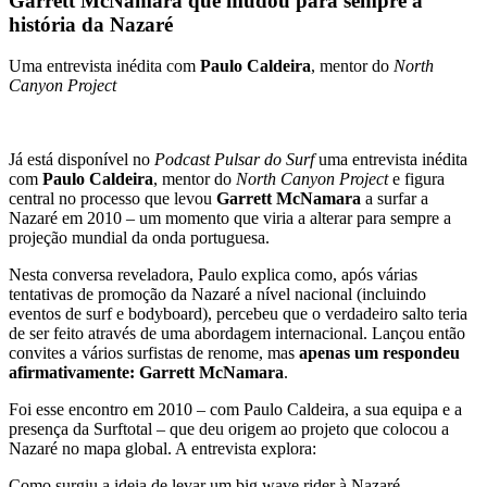
Garrett McNamara que mudou para sempre a
história da Nazaré
Uma entrevista inédita com
Paulo Caldeira
, mentor do
North
Canyon Project
Já está disponível no
Podcast Pulsar do Surf
uma entrevista inédita
com
Paulo Caldeira
, mentor do
North Canyon Project
e figura
central no processo que levou
Garrett McNamara
a surfar a
Nazaré em 2010 – um momento que viria a alterar para sempre a
projeção mundial da onda portuguesa.
Nesta conversa reveladora, Paulo explica como, após várias
tentativas de promoção da Nazaré a nível nacional (incluindo
eventos de surf e bodyboard), percebeu que o verdadeiro salto teria
de ser feito através de uma abordagem internacional. Lançou então
convites a vários surfistas de renome, mas
apenas um respondeu
afirmativamente: Garrett McNamara
.
Foi esse encontro em 2010 – com Paulo Caldeira, a sua equipa e a
presença da Surftotal – que deu origem ao projeto que colocou a
Nazaré no mapa global. A entrevista explora:
Como surgiu a ideia de levar um big wave rider à Nazaré.