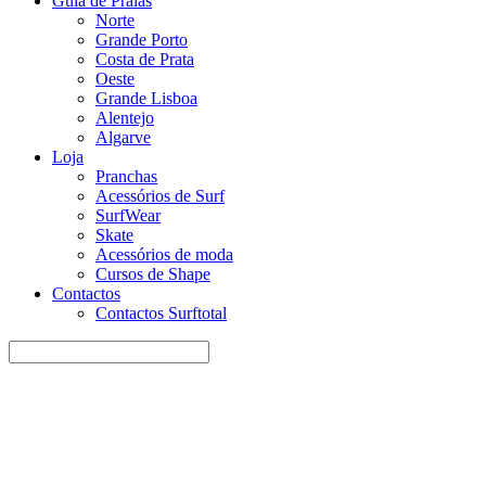
Guia de Praias
Norte
Grande Porto
Costa de Prata
Oeste
Grande Lisboa
Alentejo
Algarve
Loja
Pranchas
Acessórios de Surf
SurfWear
Skate
Acessórios de moda
Cursos de Shape
Contactos
Contactos Surftotal