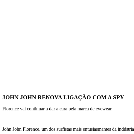
JOHN JOHN RENOVA LIGAÇÃO COM A SPY
Florence vai continuar a dar a cara pela marca de eyewear.
John John Florence, um dos surfistas mais entusiasmantes da indústri