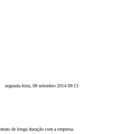
segunda-feira, 08 setembro 2014 09:13
ontrato de longa duração com a empresa.