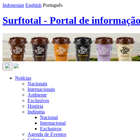
Indonesian
Enghish
Português
Surftotal - Portal de informaçã
Notícias
Nacionais
Internacionais
Ambiente
Exclusivos
História
Indústria
Nacional
Internacional
Exclusivos
Agenda de Eventos
Crónicas