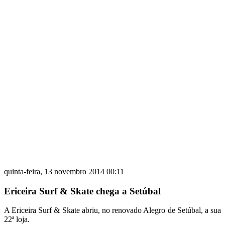
quinta-feira, 13 novembro 2014 00:11
Ericeira Surf & Skate chega a Setúbal
A Ericeira Surf & Skate abriu, no renovado Alegro de Setúbal, a sua
22ª loja.