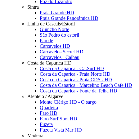
Foz do Lizandro
Sintra
Praia Grande HD
Praia Grande Panorâmica HD
Linha de Cascais/Estoril
Guincho Norte
São Pedro do estoril
Parede
Carcavelos HD
Carcavelos Secret HD
Carcavelos - Calhau
Costa da Caparica HD
Costa da Caparica - C.I.Surf HD
Costa da Caparica - Praia Norte HD
Costa da Caparica - Praia CDS - HD
Costa da Caparica - Marcelino Beach Cafe HD
Costa da Caparica - Fonte da Telha HD
Alentejo / Algarve
Monte Clérigo HD - O sargo
Quarteira
Faro HD
Faro Surf Spot HD
Fuzeta
Fuzeta Vista Mar HD
Madeira