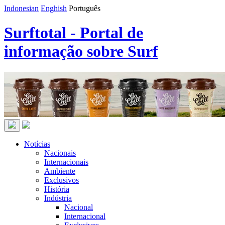
Indonesian
Enghish
Português
Surftotal - Portal de
informação sobre Surf
Notícias
Nacionais
Internacionais
Ambiente
Exclusivos
História
Indústria
Nacional
Internacional