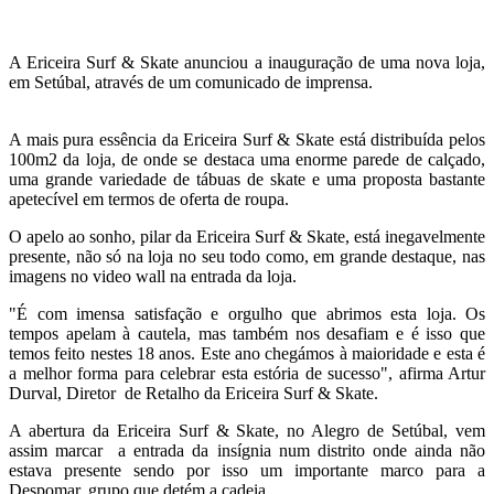
A Ericeira Surf & Skate anunciou a inauguração de uma nova loja,
em Setúbal, através de um comunicado de imprensa.
A mais pura essência da Ericeira Surf & Skate está distribuída pelos
100m2 da loja, de onde se destaca uma enorme parede de calçado,
uma grande variedade de tábuas de skate e uma proposta bastante
apetecível em termos de oferta de roupa.
O apelo ao sonho, pilar da Ericeira Surf & Skate, está inegavelmente
presente, não só na loja no seu todo como, em grande destaque, nas
imagens no video wall na entrada da loja.
"É com imensa satisfação e orgulho que abrimos esta loja. Os
tempos apelam à cautela, mas também nos desafiam e é isso que
temos feito nestes 18 anos. Este ano chegámos à maioridade e esta é
a melhor forma para celebrar esta estória de sucesso", afirma Artur
Durval, Diretor de Retalho da Ericeira Surf & Skate.
A abertura da Ericeira Surf & Skate, no Alegro de Setúbal, vem
assim marcar a entrada da insígnia num distrito onde ainda não
estava presente sendo por isso um importante marco para a
Despomar, grupo que detém a cadeia