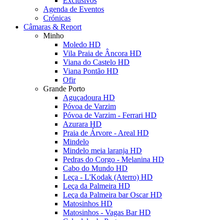
Exclusivos
Agenda de Eventos
Crónicas
Câmaras & Report
Minho
Moledo HD
Vila Praia de Âncora HD
Viana do Castelo HD
Viana Pontão HD
Ofir
Grande Porto
Aguçadoura HD
Póvoa de Varzim
Póvoa de Varzim - Ferrari HD
Azurara HD
Praia de Árvore - Areal HD
Mindelo
Mindelo meia laranja HD
Pedras do Corgo - Melanina HD
Cabo do Mundo HD
Leça - L'Kodak (Aterro) HD
Leça da Palmeira HD
Leça da Palmeira bar Oscar HD
Matosinhos HD
Matosinhos - Vagas Bar HD