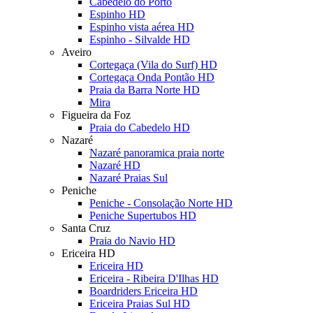
Cabedelo do Porto
Espinho HD
Espinho vista aérea HD
Espinho - Silvalde HD
Aveiro
Cortegaça (Vila do Surf) HD
Cortegaça Onda Pontão HD
Praia da Barra Norte HD
Mira
Figueira da Foz
Praia do Cabedelo HD
Nazaré
Nazaré panoramica praia norte
Nazaré HD
Nazaré Praias Sul
Peniche
Peniche - Consolação Norte HD
Peniche Supertubos HD
Santa Cruz
Praia do Navio HD
Ericeira HD
Ericeira HD
Ericeira - Ribeira D'Ilhas HD
Boardriders Ericeira HD
Ericeira Praias Sul HD