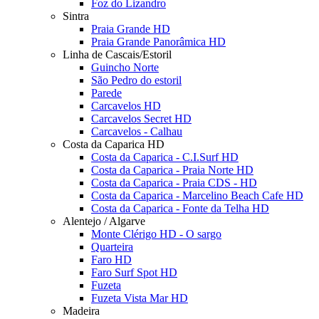
Foz do Lizandro
Sintra
Praia Grande HD
Praia Grande Panorâmica HD
Linha de Cascais/Estoril
Guincho Norte
São Pedro do estoril
Parede
Carcavelos HD
Carcavelos Secret HD
Carcavelos - Calhau
Costa da Caparica HD
Costa da Caparica - C.I.Surf HD
Costa da Caparica - Praia Norte HD
Costa da Caparica - Praia CDS - HD
Costa da Caparica - Marcelino Beach Cafe HD
Costa da Caparica - Fonte da Telha HD
Alentejo / Algarve
Monte Clérigo HD - O sargo
Quarteira
Faro HD
Faro Surf Spot HD
Fuzeta
Fuzeta Vista Mar HD
Madeira