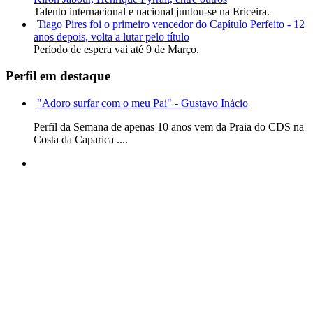
Talento internacional e nacional juntou-se na Ericeira.
Tiago Pires foi o primeiro vencedor do Capítulo Perfeito - 12
anos depois, volta a lutar pelo título
Período de espera vai até 9 de Março.
Perfil em destaque
"Adoro surfar com o meu Pai" - Gustavo Inácio
Perfil da Semana de apenas 10 anos vem da Praia do CDS na
Costa da Caparica ....