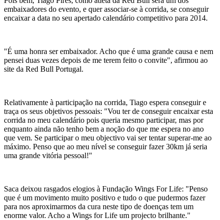
Pois bem, Tiago Pires, como atleta da Red Bull será um dos
embaixadores do evento, e quer associar-se à corrida, se conseguir
encaixar a data no seu apertado calendário competitivo para 2014.
"É uma honra ser embaixador. Acho que é uma grande causa e nem
pensei duas vezes depois de me terem feito o convite", afirmou ao
site da Red Bull Portugal.
Relativamente à participação na corrida, Tiago espera conseguir e
traça os seus objetivos pessoais: "Vou ter de conseguir encaixar esta
corrida no meu calendário pois queria mesmo participar, mas por
enquanto ainda não tenho bem a noção do que me espera no ano
que vem. Se participar o meu objectivo vai ser tentar superar-me ao
máximo. Penso que ao meu nível se conseguir fazer 30km já seria
uma grande vitória pessoal!"
Saca deixou rasgados elogios à Fundação Wings For Life: "Penso
que é um movimento muito positivo e tudo o que pudermos fazer
para nos aproximarmos da cura neste tipo de doenças tem um
enorme valor. Acho a Wings for Life um projecto brilhante."