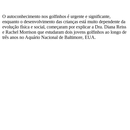
O autoconhecimento nos golfinhos é urgente e significante,
enquanto o desenvolvimento das crianças está muito dependente da
evolução física e social, começaram por explicar a Dra. Diana Reiss
e Rachel Morrison que estudaram dois jovens golfinhos ao longo de
três anos no Aquário Nacional de Baltimore, EUA.