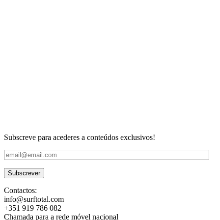
Subscreve para acederes a conteúdos exclusivos!
Contactos:
info@surftotal.com
+351 919 786 082
Chamada para a rede móvel nacional