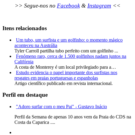
>> Segue-nos no
Facebook
&
Instagram
<<
Itens relacionados
Um tubo, um surfista e um golfinho: o momento mágico
aconteceu na Austrália
Tyler Carroll partilha tubo perfeito com um golfinho ...
Fenómeno raro, cerca de 1.500 golfinhos nadam juntos na
Califórnia
A costa de Monterey é um local privilegiado para a…
Estudo evidencia o papel importante dos surfistas nos
resgates em praias portuguesas e espanholas
Artigo científico publicado em revista internacional.
Perfil em destaque
"Adoro surfar com o meu Pai" - Gustavo Inácio
Perfil da Semana de apenas 10 anos vem da Praia do CDS na
Costa da Caparica ....