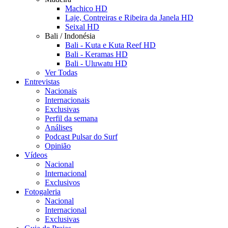
Machico HD
Laje, Contreiras e Ribeira da Janela HD
Seixal HD
Bali / Indonésia
Bali - Kuta e Kuta Reef HD
Bali - Keramas HD
Bali - Uluwatu HD
Ver Todas
Entrevistas
Nacionais
Internacionais
Exclusivas
Perfil da semana
Análises
Podcast Pulsar do Surf
Opinião
Vídeos
Nacional
Internacional
Exclusivos
Fotogaleria
Nacional
Internacional
Exclusivas