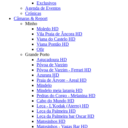
Exclusivos
Agenda de Eventos
Crónicas
Câmaras & Report
Minho
Moledo HD
Vila Praia de Âncora HD
Viana do Castelo HD
Viana Pontão HD
Ofir
Grande Porto
Aguçadoura HD
Póvoa de Varzim
Póvoa de Varzim - Ferrari HD
Azurara HD
Praia de Árvore - Areal HD
Mindelo
Mindelo meia laranja HD
Pedras do Corgo - Melanina HD
Cabo do Mundo HD
Leça - L'Kodak (Aterro) HD
Leça da Palmeira HD
Leça da Palmeira bar Oscar HD
Matosinhos HD
Matosinhos - Vagas Bar HD