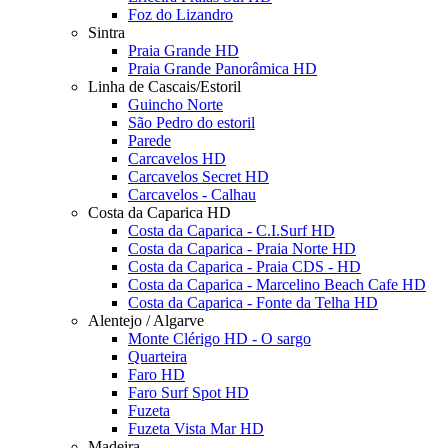
Foz do Lizandro
Sintra
Praia Grande HD
Praia Grande Panorâmica HD
Linha de Cascais/Estoril
Guincho Norte
São Pedro do estoril
Parede
Carcavelos HD
Carcavelos Secret HD
Carcavelos - Calhau
Costa da Caparica HD
Costa da Caparica - C.I.Surf HD
Costa da Caparica - Praia Norte HD
Costa da Caparica - Praia CDS - HD
Costa da Caparica - Marcelino Beach Cafe HD
Costa da Caparica - Fonte da Telha HD
Alentejo / Algarve
Monte Clérigo HD - O sargo
Quarteira
Faro HD
Faro Surf Spot HD
Fuzeta
Fuzeta Vista Mar HD
Madeira