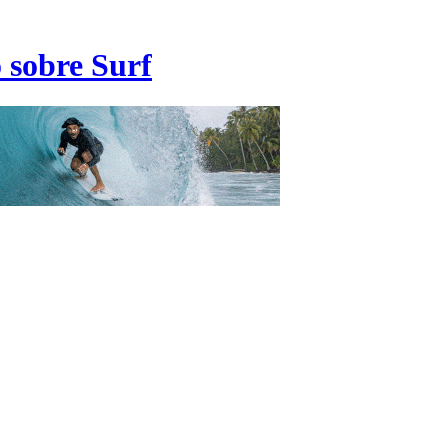
o sobre Surf