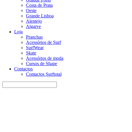
Costa de Prata
Oeste
Grande Lisboa
Alentejo
Algarve
Loja
Pranchas
Acessórios de Surf
SurfWear
Skate
Acessórios de moda
Cursos de Shape
Contactos
Contactos Surftotal