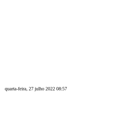
quarta-feira, 27 julho 2022 08:57