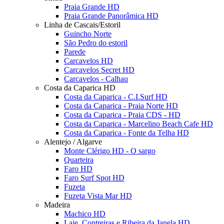
Praia Grande HD
Praia Grande Panorâmica HD
Linha de Cascais/Estoril
Guincho Norte
São Pedro do estoril
Parede
Carcavelos HD
Carcavelos Secret HD
Carcavelos - Calhau
Costa da Caparica HD
Costa da Caparica - C.I.Surf HD
Costa da Caparica - Praia Norte HD
Costa da Caparica - Praia CDS - HD
Costa da Caparica - Marcelino Beach Cafe HD
Costa da Caparica - Fonte da Telha HD
Alentejo / Algarve
Monte Clérigo HD - O sargo
Quarteira
Faro HD
Faro Surf Spot HD
Fuzeta
Fuzeta Vista Mar HD
Madeira
Machico HD
Laje, Contreiras e Ribeira da Janela HD