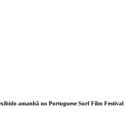
xibido amanhã no Portuguese Surf Film Festival