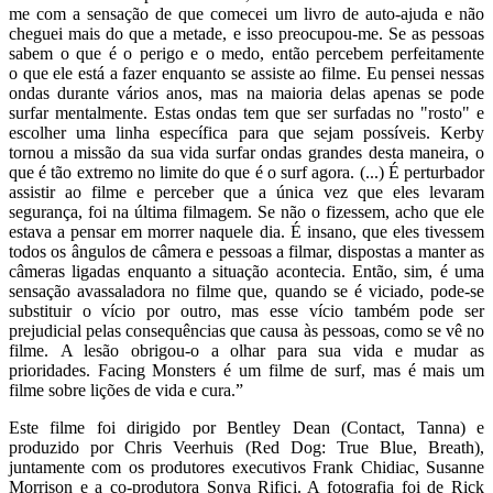
me com a sensação de que comecei um livro de auto-ajuda e não
cheguei mais do que a metade, e isso preocupou-me. Se as pessoas
sabem o que é o perigo e o medo, então percebem perfeitamente
o que ele está a fazer enquanto se assiste ao filme. Eu pensei nessas
ondas durante vários anos, mas na maioria delas apenas se pode
surfar mentalmente. Estas ondas tem que ser surfadas no "rosto" e
escolher uma linha específica para que sejam possíveis. Kerby
tornou a missão da sua vida surfar ondas grandes desta maneira, o
que é tão extremo no limite do que é o surf agora. (...) É perturbador
assistir ao filme e perceber que a única vez que eles levaram
segurança, foi na última filmagem. Se não o fizessem, acho que ele
estava a pensar em morrer naquele dia. É insano, que eles tivessem
todos os ângulos de câmera e pessoas a filmar, dispostas a manter as
câmeras ligadas enquanto a situação acontecia. Então, sim, é uma
sensação avassaladora no filme que, quando se é viciado, pode-se
substituir o vício por outro, mas esse vício também pode ser
prejudicial pelas consequências que causa às pessoas, como se vê no
filme. A lesão obrigou-o a olhar para sua vida e mudar as
prioridades. Facing Monsters é um filme de surf, mas é mais um
filme sobre lições de vida e cura.”
Este filme foi dirigido por Bentley Dean (Contact, Tanna) e
produzido por Chris Veerhuis (Red Dog: True Blue, Breath),
juntamente com os produtores executivos Frank Chidiac, Susanne
Morrison e a co-produtora Sonya Rifici. A fotografia foi de Rick