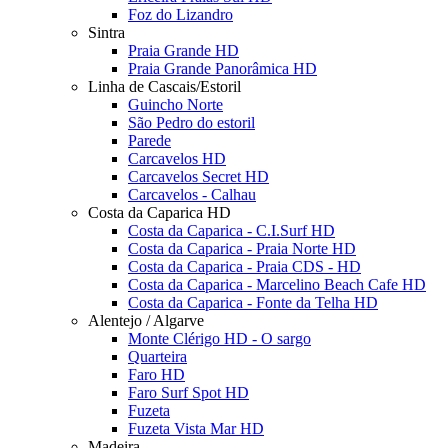
Foz do Lizandro
Sintra
Praia Grande HD
Praia Grande Panorâmica HD
Linha de Cascais/Estoril
Guincho Norte
São Pedro do estoril
Parede
Carcavelos HD
Carcavelos Secret HD
Carcavelos - Calhau
Costa da Caparica HD
Costa da Caparica - C.I.Surf HD
Costa da Caparica - Praia Norte HD
Costa da Caparica - Praia CDS - HD
Costa da Caparica - Marcelino Beach Cafe HD
Costa da Caparica - Fonte da Telha HD
Alentejo / Algarve
Monte Clérigo HD - O sargo
Quarteira
Faro HD
Faro Surf Spot HD
Fuzeta
Fuzeta Vista Mar HD
Madeira