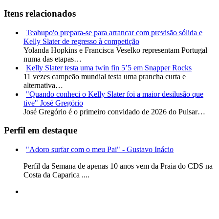
Itens relacionados
Teahupo'o prepara-se para arrancar com previsão sólida e
Kelly Slater de regresso à competição
Yolanda Hopkins e Francisca Veselko representam Portugal
numa das etapas…
Kelly Slater testa uma twin fin 5’5 em Snapper Rocks
11 vezes campeão mundial testa uma prancha curta e
alternativa…
"Quando conheci o Kelly Slater foi a maior desilusão que
tive" José Gregório
José Gregório é o primeiro convidado de 2026 do Pulsar…
Perfil em destaque
"Adoro surfar com o meu Pai" - Gustavo Inácio
Perfil da Semana de apenas 10 anos vem da Praia do CDS na
Costa da Caparica ....