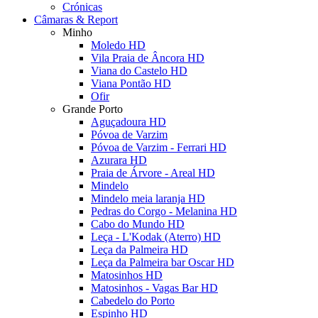
Crónicas
Câmaras & Report
Minho
Moledo HD
Vila Praia de Âncora HD
Viana do Castelo HD
Viana Pontão HD
Ofir
Grande Porto
Aguçadoura HD
Póvoa de Varzim
Póvoa de Varzim - Ferrari HD
Azurara HD
Praia de Árvore - Areal HD
Mindelo
Mindelo meia laranja HD
Pedras do Corgo - Melanina HD
Cabo do Mundo HD
Leça - L'Kodak (Aterro) HD
Leça da Palmeira HD
Leça da Palmeira bar Oscar HD
Matosinhos HD
Matosinhos - Vagas Bar HD
Cabedelo do Porto
Espinho HD