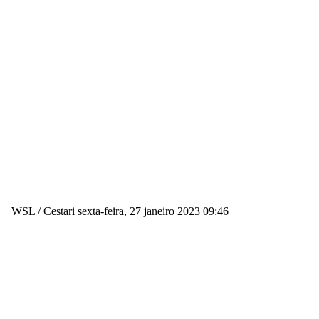
WSL / Cestari
sexta-feira, 27 janeiro 2023 09:46