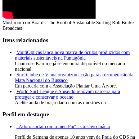
Mushroom on Board - The Root of Sustainable Surfing
Rob Burke
Broadcast
Itens relacionados
MultiOpticas lança nova marca de óculos produzidos com
materiais sustentáveis na Pantagónia
Chama-se Karun e já se encontra disponível no mercado
nacional
Surf Clube de Viana organizou acção para a recuperação da
Mata Nacional do Bussaco
Em parceria com a Associação Plantar Uma Árvore.
World Surf League e Shiseido renovam parceria para
proteger e conservar o oceano
A elite anda de braço dado com as questões da…
Perfil em destaque
"Adoro surfar com o meu Pai" - Gustavo Inácio
Perfil da Semana de apenas 10 anos vem da Praia do CDS na