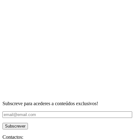
Subscreve para acederes a conteúdos exclusivos!
Contactos: