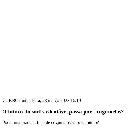
via BBC
quinta-feira, 23 março 2023 16:10
O futuro do surf sustentável passa por... cogumelos?
Pode uma prancha feita de cogumelos ser o caminho?