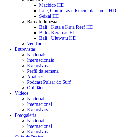
Machico HD
Laje, Contreiras e Ribeira da Janela HD
Seixal HD
Bali / Indonésia
Bali - Kuta e Kuta Reef HD
Bali - Keramas HD
Bali - Uluwatu HD
Ver Todas
Entrevistas
Nacionais
Internacionais
Exclusivas
Perfil da semana
Análises
Podcast Pulsar do Surf
Opinião
Vídeos
Nacional
Internacional
Exclusivos
Fotogaleria
Nacional
Internacional
Exclusivas