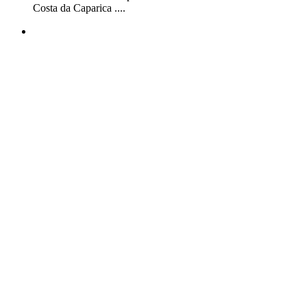
Costa da Caparica ....