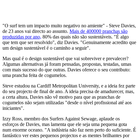
"O surf tem um impacto muito negativo no amiente" - Steve Davies,
de 23 anos vai directo ao assunto.
Mais de 400000 pranchas são
produzidas por ano,
80% das quais não são sustentáveis. "É algo
que tem que ser resolvido", diz Davies. "Genuinamente acredito que
um design sustentável é o caminho a seguir".
Mas qual é o design sustentável que vai sobreviver e prevalecer?
Algumas alternativas já foram pensadas, propostas, testadas, umas
com mais sucesso do que outras. Davies oferece o seu contributo:
uma prancha feita de cogumelos.
Steve estudou na Cardiff Metropolitan University, e a ideia fez parte
do seu projecto de final de ano. A ideia precisa de amadurecer, mas,
a certa altura, Davies não vê motivo para que as pranchas de
cogumelos não sejam utilizadas "desde o nível profissional até aos
iniciantes".
Izzy Ross, membro dos Surfers Against Sewage, aplaude os
esforços de Davies, mas lamenta que ele seja uma pequena gota
num enorme oceano. "A indústria não faz nem perto do suficiente. É
fantástico ver estes pequenos projectos e as mentes brilhantes por