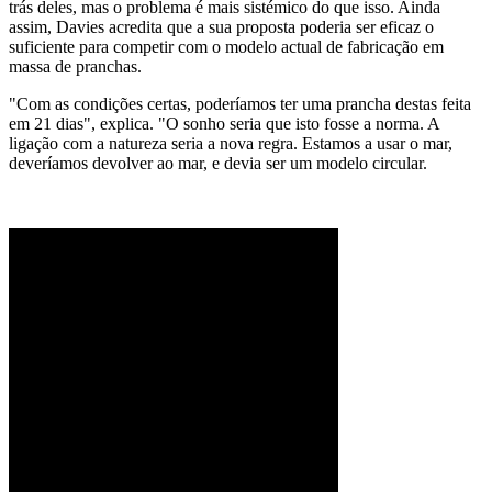
trás deles, mas o problema é mais sistémico do que isso. Ainda
assim, Davies acredita que a sua proposta poderia ser eficaz o
suficiente para competir com o modelo actual de fabricação em
massa de pranchas.
"Com as condições certas, poderíamos ter uma prancha destas feita
em 21 dias", explica. "O sonho seria que isto fosse a norma. A
ligação com a natureza seria a nova regra. Estamos a usar o mar,
deveríamos devolver ao mar, e devia ser um modelo circular.