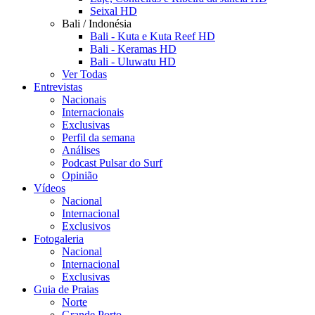
Seixal HD
Bali / Indonésia
Bali - Kuta e Kuta Reef HD
Bali - Keramas HD
Bali - Uluwatu HD
Ver Todas
Entrevistas
Nacionais
Internacionais
Exclusivas
Perfil da semana
Análises
Podcast Pulsar do Surf
Opinião
Vídeos
Nacional
Internacional
Exclusivos
Fotogaleria
Nacional
Internacional
Exclusivas
Guia de Praias
Norte
Grande Porto