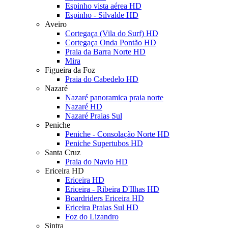
Espinho vista aérea HD
Espinho - Silvalde HD
Aveiro
Cortegaça (Vila do Surf) HD
Cortegaça Onda Pontão HD
Praia da Barra Norte HD
Mira
Figueira da Foz
Praia do Cabedelo HD
Nazaré
Nazaré panoramica praia norte
Nazaré HD
Nazaré Praias Sul
Peniche
Peniche - Consolação Norte HD
Peniche Supertubos HD
Santa Cruz
Praia do Navio HD
Ericeira HD
Ericeira HD
Ericeira - Ribeira D'Ilhas HD
Boardriders Ericeira HD
Ericeira Praias Sul HD
Foz do Lizandro
Sintra