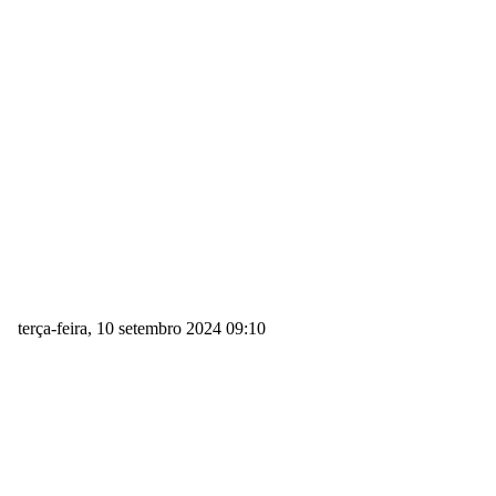
terça-feira, 10 setembro 2024 09:10