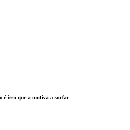
é isso que a motiva a surfar