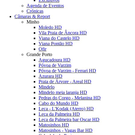
Exclusivos
Agenda de Eventos
Crónicas
Câmaras & Report
Minho
Moledo HD
Vila Praia de Âncora HD
Viana do Castelo HD
Viana Pontão HD
Ofir
Grande Porto
Aguçadoura HD
Póvoa de Varzim
Póvoa de Varzim - Ferrari HD
Azurara HD
Praia de Árvore - Areal HD
Mindelo
Mindelo meia laranja HD
Pedras do Corgo - Melanina HD
Cabo do Mundo HD
Leça - L'Kodak (Aterro) HD
Leça da Palmeira HD
Leça da Palmeira bar Oscar HD
Matosinhos HD
Matosinhos - Vagas Bar HD