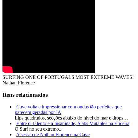
SURFING ONE OF PORTUGALS MOST EXTREME WAVES!
Nathan Florence
Itens relacionados
Cave volta a impressionar com ondas tão perfeitas que
parecem geradas por IA
Lips quadrados, secções abaixo do nível do mar e drops…
Entre o Talento e a Insanidade, Slabs Mutantes na Ericeira
O Surf no seu extremo...
A sessão de Nathan Florence na Cave