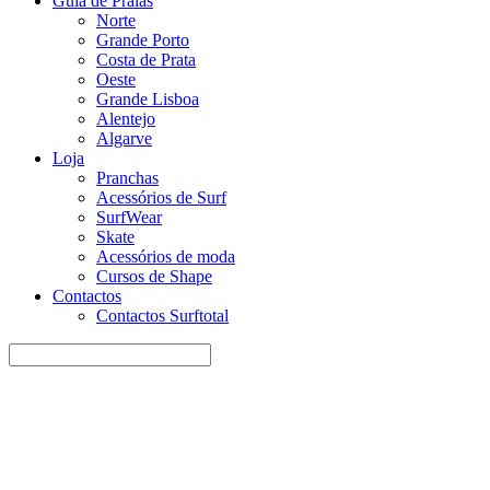
Guia de Praias
Norte
Grande Porto
Costa de Prata
Oeste
Grande Lisboa
Alentejo
Algarve
Loja
Pranchas
Acessórios de Surf
SurfWear
Skate
Acessórios de moda
Cursos de Shape
Contactos
Contactos Surftotal