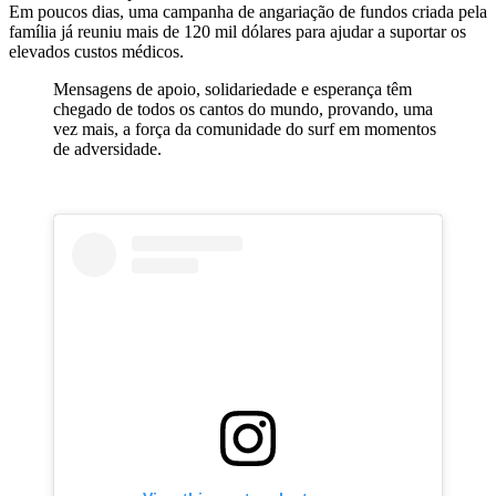
Em poucos dias, uma campanha de angariação de fundos criada pela
família já reuniu mais de 120 mil dólares para ajudar a suportar os
elevados custos médicos.
Mensagens de apoio, solidariedade e esperança têm
chegado de todos os cantos do mundo, provando, uma
vez mais, a força da comunidade do surf em momentos
de adversidade.