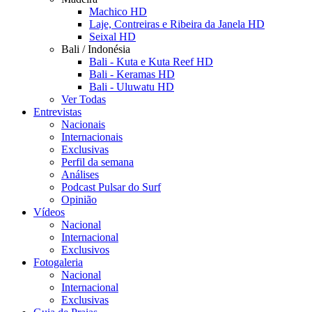
Machico HD
Laje, Contreiras e Ribeira da Janela HD
Seixal HD
Bali / Indonésia
Bali - Kuta e Kuta Reef HD
Bali - Keramas HD
Bali - Uluwatu HD
Ver Todas
Entrevistas
Nacionais
Internacionais
Exclusivas
Perfil da semana
Análises
Podcast Pulsar do Surf
Opinião
Vídeos
Nacional
Internacional
Exclusivos
Fotogaleria
Nacional
Internacional
Exclusivas