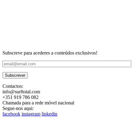
Subscreve para acederes a conteúdos exclusivos!
Contactos:
info@surftotal.com
+351 919 786 082
Chamada para a rede móvel nacional
Segue-nos aqui:
facebook
instagram
linkedin