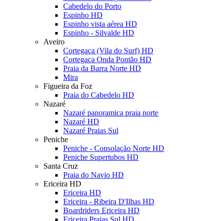
Cabedelo do Porto
Espinho HD
Espinho vista aérea HD
Espinho - Silvalde HD
Aveiro
Cortegaça (Vila do Surf) HD
Cortegaça Onda Pontão HD
Praia da Barra Norte HD
Mira
Figueira da Foz
Praia do Cabedelo HD
Nazaré
Nazaré panoramica praia norte
Nazaré HD
Nazaré Praias Sul
Peniche
Peniche - Consolação Norte HD
Peniche Supertubos HD
Santa Cruz
Praia do Navio HD
Ericeira HD
Ericeira HD
Ericeira - Ribeira D'Ilhas HD
Boardriders Ericeira HD
Ericeira Praias Sul HD