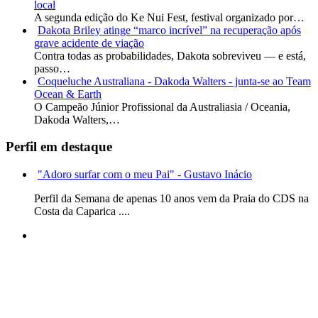
local
A segunda edição do Ke Nui Fest, festival organizado por…
Dakota Briley atinge “marco incrível” na recuperação após
grave acidente de viação
Contra todas as probabilidades, Dakota sobreviveu — e está,
passo…
Coqueluche Australiana - Dakoda Walters - junta-se ao Team
Ocean & Earth
O Campeão Júnior Profissional da Australiasia / Oceania,
Dakoda Walters,…
Perfil em destaque
"Adoro surfar com o meu Pai" - Gustavo Inácio
Perfil da Semana de apenas 10 anos vem da Praia do CDS na
Costa da Caparica ....