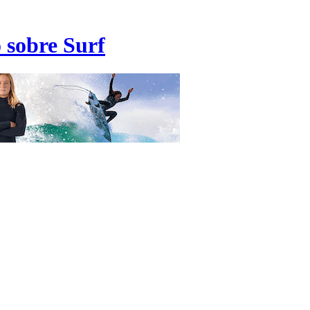
o sobre Surf