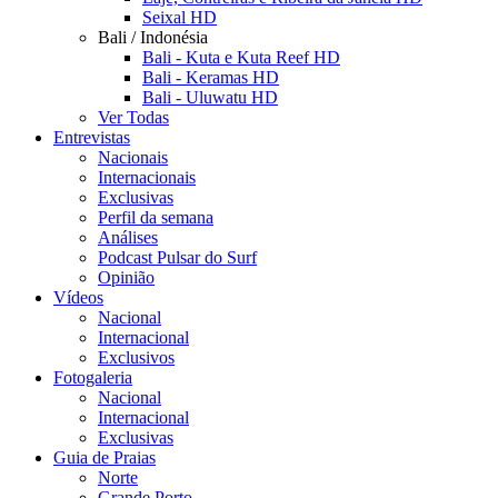
Seixal HD
Bali / Indonésia
Bali - Kuta e Kuta Reef HD
Bali - Keramas HD
Bali - Uluwatu HD
Ver Todas
Entrevistas
Nacionais
Internacionais
Exclusivas
Perfil da semana
Análises
Podcast Pulsar do Surf
Opinião
Vídeos
Nacional
Internacional
Exclusivos
Fotogaleria
Nacional
Internacional
Exclusivas
Guia de Praias
Norte
Grande Porto