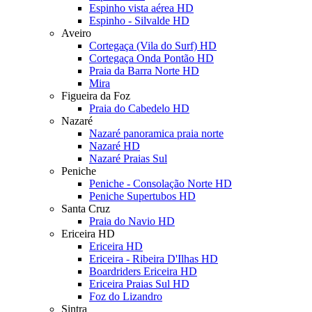
Espinho vista aérea HD
Espinho - Silvalde HD
Aveiro
Cortegaça (Vila do Surf) HD
Cortegaça Onda Pontão HD
Praia da Barra Norte HD
Mira
Figueira da Foz
Praia do Cabedelo HD
Nazaré
Nazaré panoramica praia norte
Nazaré HD
Nazaré Praias Sul
Peniche
Peniche - Consolação Norte HD
Peniche Supertubos HD
Santa Cruz
Praia do Navio HD
Ericeira HD
Ericeira HD
Ericeira - Ribeira D'Ilhas HD
Boardriders Ericeira HD
Ericeira Praias Sul HD
Foz do Lizandro
Sintra