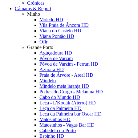
Crónicas
Câmaras & Report
Minho
Moledo HD
Vila Praia de Âncora HD
Viana do Castelo HD
Viana Pontão HD
Ofir
Grande Porto
Aguçadoura HD
Póvoa de Varzim
Póvoa de Varzim - Ferrari HD
Azurara HD
Praia de Árvore - Areal HD
Mindelo
Mindelo meia laranja HD
Pedras do Corgo - Melanina HD
Cabo do Mundo HD
Leça - L'Kodak (Aterro) HD
Leça da Palmeira HD
Leça da Palmeira bar Oscar HD
Matosinhos HD
Matosinhos - Vagas Bar HD
Cabedelo do Porto
Espinho HD