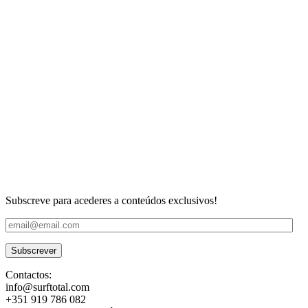
Subscreve para acederes a conteúdos exclusivos!
Contactos:
info@surftotal.com
+351 919 786 082