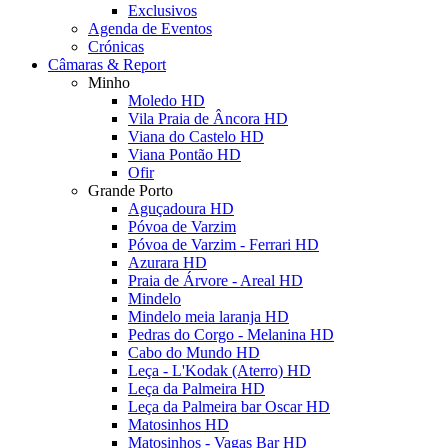
Exclusivos
Agenda de Eventos
Crónicas
Câmaras & Report
Minho
Moledo HD
Vila Praia de Âncora HD
Viana do Castelo HD
Viana Pontão HD
Ofir
Grande Porto
Aguçadoura HD
Póvoa de Varzim
Póvoa de Varzim - Ferrari HD
Azurara HD
Praia de Árvore - Areal HD
Mindelo
Mindelo meia laranja HD
Pedras do Corgo - Melanina HD
Cabo do Mundo HD
Leça - L'Kodak (Aterro) HD
Leça da Palmeira HD
Leça da Palmeira bar Oscar HD
Matosinhos HD
Matosinhos - Vagas Bar HD