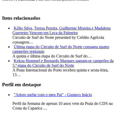
Itens relacionados
Kélio Silva, Teresa Pereira, Guilherme Moreira e Madalena
Guerreiro Vencem em Leça da Palmeira
Circuito de Surf do Norte presented by Crédito Agrícola
consagrou…
Última etapa do Circuito de Surf do Norte consagra quatro
campeões regionais
A quinta e última etapa do Circuito de Surf do…
Kekoa Hummel e Bernardo Marques sagram-se campeões da
5.ª etapa do Circuito de Surf do Norte
A Praia Internacional do Porto recebeu quinta e sexta-feira,
13…
Perfil em destaque
"Adoro surfar com o meu Pai" - Gustavo Inácio
Perfil da Semana de apenas 10 anos vem da Praia do CDS na
Costa da Caparica ....