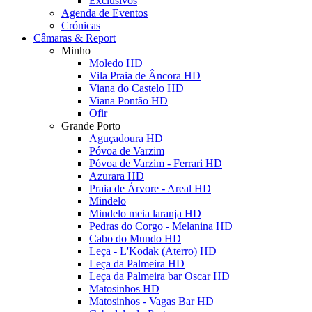
Exclusivos
Agenda de Eventos
Crónicas
Câmaras & Report
Minho
Moledo HD
Vila Praia de Âncora HD
Viana do Castelo HD
Viana Pontão HD
Ofir
Grande Porto
Aguçadoura HD
Póvoa de Varzim
Póvoa de Varzim - Ferrari HD
Azurara HD
Praia de Árvore - Areal HD
Mindelo
Mindelo meia laranja HD
Pedras do Corgo - Melanina HD
Cabo do Mundo HD
Leça - L'Kodak (Aterro) HD
Leça da Palmeira HD
Leça da Palmeira bar Oscar HD
Matosinhos HD
Matosinhos - Vagas Bar HD