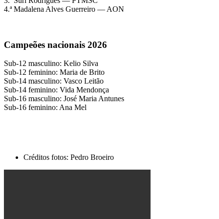
3.ª Suri Rodrigues — PTMSC
4.ª Madalena Alves Guerreiro — AON
Campeões nacionais 2026
Sub-12 masculino: Kelio Silva
Sub-12 feminino: Maria de Brito
Sub-14 masculino: Vasco Leitão
Sub-14 feminino: Vida Mendonça
Sub-16 masculino: José Maria Antunes
Sub-16 feminino: Ana Mel
Créditos fotos:
Pedro Broeiro