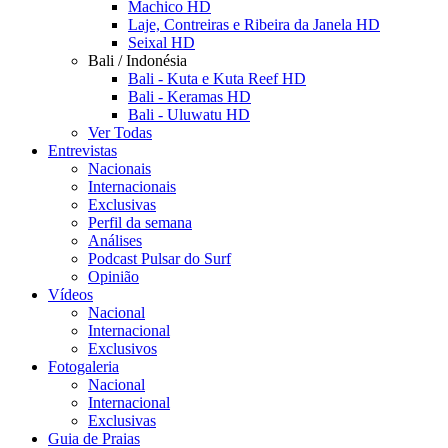
Machico HD
Laje, Contreiras e Ribeira da Janela HD
Seixal HD
Bali / Indonésia
Bali - Kuta e Kuta Reef HD
Bali - Keramas HD
Bali - Uluwatu HD
Ver Todas
Entrevistas
Nacionais
Internacionais
Exclusivas
Perfil da semana
Análises
Podcast Pulsar do Surf
Opinião
Vídeos
Nacional
Internacional
Exclusivos
Fotogaleria
Nacional
Internacional
Exclusivas
Guia de Praias