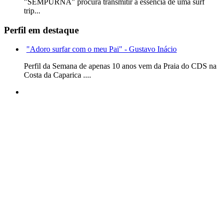
"SEMPURNA" procura transmitir a essência de uma surf
trip...
Perfil em destaque
"Adoro surfar com o meu Pai" - Gustavo Inácio
Perfil da Semana de apenas 10 anos vem da Praia do CDS na
Costa da Caparica ....