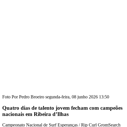
Foto Por Pedro Broeiro
segunda-feira, 08 junho 2026 13:50
Quatro dias de talento jovem fecham com campeões
nacionais em Ribeira d’Ilhas
Campeonato Nacional de Surf Esperanças / Rip Curl GromSearch