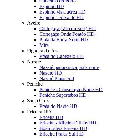
Cabedelo do Porto
Espinho HD
Espinho vista aérea HD
Espinho - Silvalde HD
Aveiro
Cortegaça (Vila do Surf) HD
Cortegaça Onda Pontão HD
Praia da Barra Norte HD
Mira
Figueira da Foz
Praia do Cabedelo HD
Nazaré
Nazaré panoramica praia norte
Nazaré HD
Nazaré Praias Sul
Peniche
Peniche - Consolação Norte HD
Peniche Supertubos HD
Santa Cruz
Praia do Navio HD
Ericeira HD
Ericeira HD
Ericeira - Ribeira D'Ilhas HD
Boardriders Ericeira HD
Ericeira Praias Sul HD