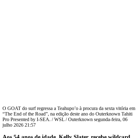
O GOAT do surf regressa a Teahupo’o à procura da sexta vitória em
“The End of the Road”, na edição deste ano do Outerknown Tahiti
Pro Presented by I-SEA.
/ WSL / Outerknown
segunda-feira, 06
julho 2026 21:57
Aos 54 anos de idade, Kelly Slater, recebe wildcard