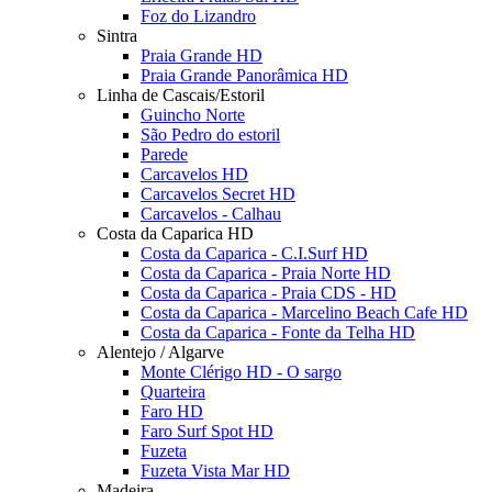
Foz do Lizandro
Sintra
Praia Grande HD
Praia Grande Panorâmica HD
Linha de Cascais/Estoril
Guincho Norte
São Pedro do estoril
Parede
Carcavelos HD
Carcavelos Secret HD
Carcavelos - Calhau
Costa da Caparica HD
Costa da Caparica - C.I.Surf HD
Costa da Caparica - Praia Norte HD
Costa da Caparica - Praia CDS - HD
Costa da Caparica - Marcelino Beach Cafe HD
Costa da Caparica - Fonte da Telha HD
Alentejo / Algarve
Monte Clérigo HD - O sargo
Quarteira
Faro HD
Faro Surf Spot HD
Fuzeta
Fuzeta Vista Mar HD
Madeira