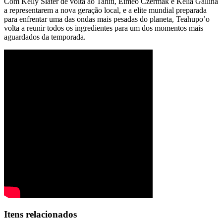
Com Kelly Slater de volta ao Tahiti, Eimeo Czermak e Kelia Gallina
a representarem a nova geração local, e a elite mundial preparada
para enfrentar uma das ondas mais pesadas do planeta, Teahupo’o
volta a reunir todos os ingredientes para um dos momentos mais
aguardados da temporada.
Itens relacionados