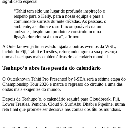
significado especial.
“Tahiti tem sido um lugar de profunda inspiração e
respeito para o Kelly, para a nossa equipa e para a
comunidade surfista durante décadas. As pessoas, o
ambiente, a cultura e o surf incomparável criaram
amizades, inspiraram produto e construíram uma
ligação duradoura à marca”, afirmou.
A Outerknown já tinha estado ligada a outros eventos da WSL,
incluindo Fiji, Tahiti e Trestles, reforçando agora a sua presença
numa das etapas mais emblemáticas do calendário mundial.
Teahupo’o abre fase pesada do calendário
O Outerknown Tahiti Pro Presented by I-SEA será a sétima etapa do
Championship Tour 2026 e marca o regresso do circuito a uma das
ondas mais exigentes do mundo.
Depois de Teahupo’o, o calendário seguirá para Cloudbreak, Fiji,
Lower Trestles, Peniche, Cloud 9, Surf Abu Dhabi e Pipeline, numa
reta final que promete ser decisiva nas contas dos títulos mundiais.