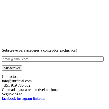
Subscreve para acederes a conteúdos exclusivos!
Contactos:
info@surftotal.com
+351 919 786 082
Chamada para a rede móvel nacional
Segue-nos aqui:
facebook
instagram
linkedin