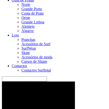
Guia de Praias
Norte
Grande Porto
Costa de Prata
Oeste
Grande Lisboa
Alentejo
Algarve
Loja
Pranchas
Acessórios de Surf
SurfWear
Skate
Acessórios de moda
Cursos de Shape
Contactos
Contactos Surftotal