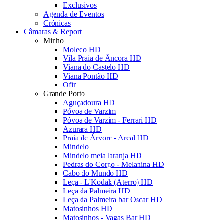
Exclusivos
Agenda de Eventos
Crónicas
Câmaras & Report
Minho
Moledo HD
Vila Praia de Âncora HD
Viana do Castelo HD
Viana Pontão HD
Ofir
Grande Porto
Aguçadoura HD
Póvoa de Varzim
Póvoa de Varzim - Ferrari HD
Azurara HD
Praia de Árvore - Areal HD
Mindelo
Mindelo meia laranja HD
Pedras do Corgo - Melanina HD
Cabo do Mundo HD
Leça - L'Kodak (Aterro) HD
Leça da Palmeira HD
Leça da Palmeira bar Oscar HD
Matosinhos HD
Matosinhos - Vagas Bar HD