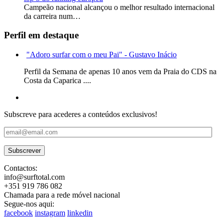
Campeão nacional alcançou o melhor resultado internacional
da carreira num…
Perfil em destaque
"Adoro surfar com o meu Pai" - Gustavo Inácio
Perfil da Semana de apenas 10 anos vem da Praia do CDS na
Costa da Caparica ....
Subscreve para acederes a conteúdos exclusivos!
Contactos:
info@surftotal.com
+351 919 786 082
Chamada para a rede móvel nacional
Segue-nos aqui:
facebook
instagram
linkedin