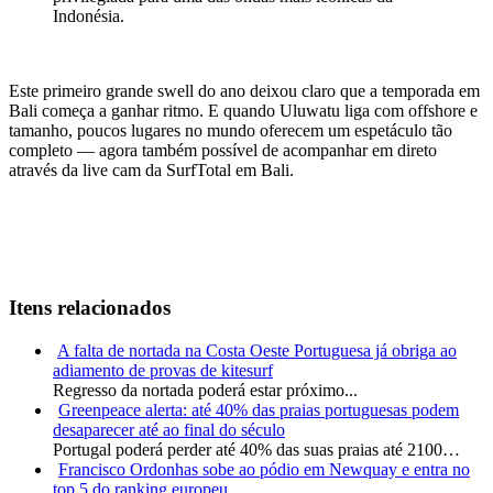
Indonésia.
Este primeiro grande swell do ano deixou claro que a temporada em
Bali começa a ganhar ritmo. E quando Uluwatu liga com offshore e
tamanho, poucos lugares no mundo oferecem um espetáculo tão
completo — agora também possível de acompanhar em direto
através da live cam da SurfTotal em Bali.
Itens relacionados
A falta de nortada na Costa Oeste Portuguesa já obriga ao
adiamento de provas de kitesurf
Regresso da nortada poderá estar próximo...
Greenpeace alerta: até 40% das praias portuguesas podem
desaparecer até ao final do século
Portugal poderá perder até 40% das suas praias até 2100…
Francisco Ordonhas sobe ao pódio em Newquay e entra no
top 5 do ranking europeu