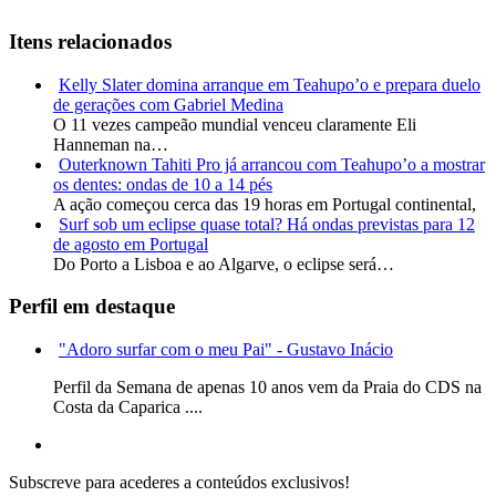
Itens relacionados
Kelly Slater domina arranque em Teahupo’o e prepara duelo
de gerações com Gabriel Medina
O 11 vezes campeão mundial venceu claramente Eli
Hanneman na…
Outerknown Tahiti Pro já arrancou com Teahupo’o a mostrar
os dentes: ondas de 10 a 14 pés
A ação começou cerca das 19 horas em Portugal continental,
Surf sob um eclipse quase total? Há ondas previstas para 12
de agosto em Portugal
Do Porto a Lisboa e ao Algarve, o eclipse será…
Perfil em destaque
"Adoro surfar com o meu Pai" - Gustavo Inácio
Perfil da Semana de apenas 10 anos vem da Praia do CDS na
Costa da Caparica ....
Subscreve para acederes a conteúdos exclusivos!