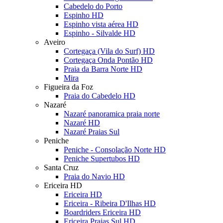
Cabedelo do Porto
Espinho HD
Espinho vista aérea HD
Espinho - Silvalde HD
Aveiro
Cortegaça (Vila do Surf) HD
Cortegaça Onda Pontão HD
Praia da Barra Norte HD
Mira
Figueira da Foz
Praia do Cabedelo HD
Nazaré
Nazaré panoramica praia norte
Nazaré HD
Nazaré Praias Sul
Peniche
Peniche - Consolação Norte HD
Peniche Supertubos HD
Santa Cruz
Praia do Navio HD
Ericeira HD
Ericeira HD
Ericeira - Ribeira D'Ilhas HD
Boardriders Ericeira HD
Ericeira Praias Sul HD