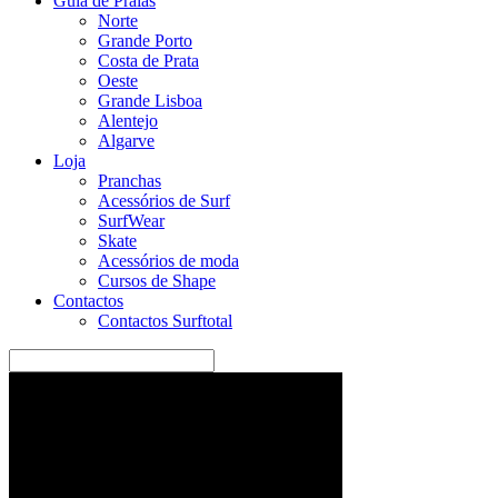
Guia de Praias
Norte
Grande Porto
Costa de Prata
Oeste
Grande Lisboa
Alentejo
Algarve
Loja
Pranchas
Acessórios de Surf
SurfWear
Skate
Acessórios de moda
Cursos de Shape
Contactos
Contactos Surftotal