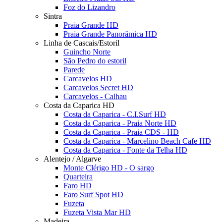
Foz do Lizandro
Sintra
Praia Grande HD
Praia Grande Panorâmica HD
Linha de Cascais/Estoril
Guincho Norte
São Pedro do estoril
Parede
Carcavelos HD
Carcavelos Secret HD
Carcavelos - Calhau
Costa da Caparica HD
Costa da Caparica - C.I.Surf HD
Costa da Caparica - Praia Norte HD
Costa da Caparica - Praia CDS - HD
Costa da Caparica - Marcelino Beach Cafe HD
Costa da Caparica - Fonte da Telha HD
Alentejo / Algarve
Monte Clérigo HD - O sargo
Quarteira
Faro HD
Faro Surf Spot HD
Fuzeta
Fuzeta Vista Mar HD
Madeira