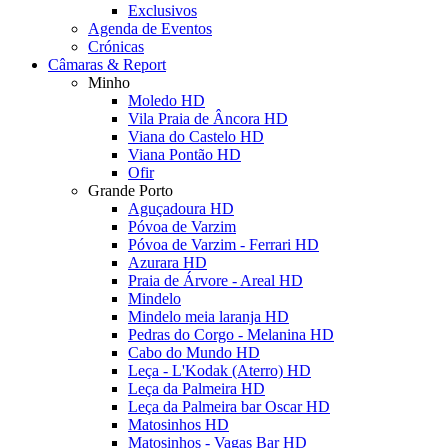
Exclusivos
Agenda de Eventos
Crónicas
Câmaras & Report
Minho
Moledo HD
Vila Praia de Âncora HD
Viana do Castelo HD
Viana Pontão HD
Ofir
Grande Porto
Aguçadoura HD
Póvoa de Varzim
Póvoa de Varzim - Ferrari HD
Azurara HD
Praia de Árvore - Areal HD
Mindelo
Mindelo meia laranja HD
Pedras do Corgo - Melanina HD
Cabo do Mundo HD
Leça - L'Kodak (Aterro) HD
Leça da Palmeira HD
Leça da Palmeira bar Oscar HD
Matosinhos HD
Matosinhos - Vagas Bar HD