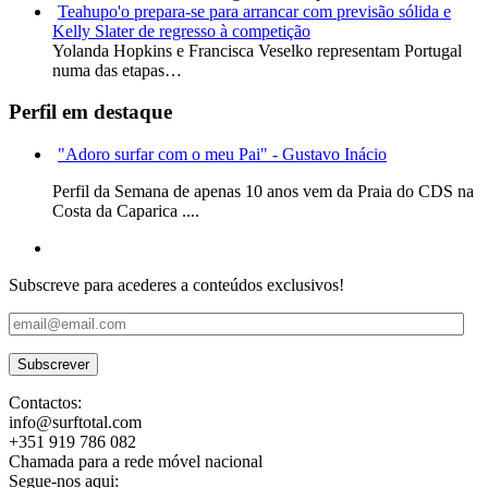
Teahupo'o prepara-se para arrancar com previsão sólida e
Kelly Slater de regresso à competição
Yolanda Hopkins e Francisca Veselko representam Portugal
numa das etapas…
Perfil em destaque
"Adoro surfar com o meu Pai" - Gustavo Inácio
Perfil da Semana de apenas 10 anos vem da Praia do CDS na
Costa da Caparica ....
Subscreve para acederes a conteúdos exclusivos!
Contactos:
info@surftotal.com
+351 919 786 082
Chamada para a rede móvel nacional
Segue-nos aqui: