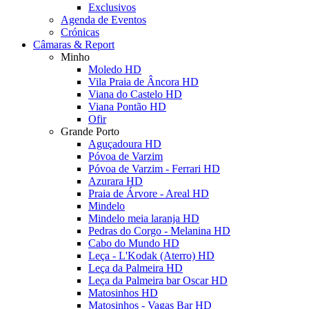
Exclusivos
Agenda de Eventos
Crónicas
Câmaras & Report
Minho
Moledo HD
Vila Praia de Âncora HD
Viana do Castelo HD
Viana Pontão HD
Ofir
Grande Porto
Aguçadoura HD
Póvoa de Varzim
Póvoa de Varzim - Ferrari HD
Azurara HD
Praia de Árvore - Areal HD
Mindelo
Mindelo meia laranja HD
Pedras do Corgo - Melanina HD
Cabo do Mundo HD
Leça - L'Kodak (Aterro) HD
Leça da Palmeira HD
Leça da Palmeira bar Oscar HD
Matosinhos HD
Matosinhos - Vagas Bar HD