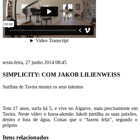
sexta-feira, 27 junho 2014 08:45
SIMPLICITY: COM JAKOB LILIENWEISS
Surfista de Tavira mostra os seus talentos
Tem 17 anos, surfa há 5, e vive no Algarve, mais precisamente em
Tavira. Neste vídeo o lusoa-alemão Jakob partilha as suas paixões,
dentro e fora de água. Coisas que o “fazem feliz”, segundo o
próprio.
Itens relacionados