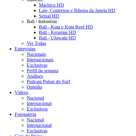
Machico HD
Laje, Contreiras e Ribeira da Janela HD
Seixal HD
Bali / Indonésia
Bali - Kuta e Kuta Reef HD
Bali - Keramas HD
Bali - Uluwatu HD
Ver Todas
Entrevistas
Nacionais
Internacionais
Exclusivas
Perfil da semana
Análises
Podcast Pulsar do Surf
Opinião
Vídeos
Nacional
Internacional
Exclusivos
Fotogaleria
Nacional
Internacional
Exclusivas