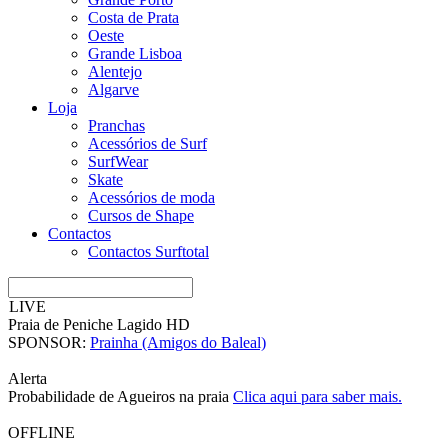
Costa de Prata
Oeste
Grande Lisboa
Alentejo
Algarve
Loja
Pranchas
Acessórios de Surf
SurfWear
Skate
Acessórios de moda
Cursos de Shape
Contactos
Contactos Surftotal
LIVE
Praia de Peniche Lagido HD
SPONSOR:
Prainha (Amigos do Baleal)
Alerta
Probabilidade de Agueiros na praia
Clica aqui para saber mais.
OFFLINE