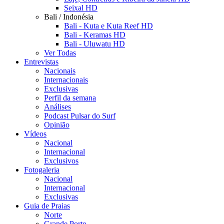
Seixal HD
Bali / Indonésia
Bali - Kuta e Kuta Reef HD
Bali - Keramas HD
Bali - Uluwatu HD
Ver Todas
Entrevistas
Nacionais
Internacionais
Exclusivas
Perfil da semana
Análises
Podcast Pulsar do Surf
Opinião
Vídeos
Nacional
Internacional
Exclusivos
Fotogaleria
Nacional
Internacional
Exclusivas
Guia de Praias
Norte
Grande Porto