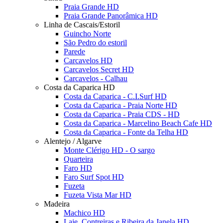
Praia Grande HD
Praia Grande Panorâmica HD
Linha de Cascais/Estoril
Guincho Norte
São Pedro do estoril
Parede
Carcavelos HD
Carcavelos Secret HD
Carcavelos - Calhau
Costa da Caparica HD
Costa da Caparica - C.I.Surf HD
Costa da Caparica - Praia Norte HD
Costa da Caparica - Praia CDS - HD
Costa da Caparica - Marcelino Beach Cafe HD
Costa da Caparica - Fonte da Telha HD
Alentejo / Algarve
Monte Clérigo HD - O sargo
Quarteira
Faro HD
Faro Surf Spot HD
Fuzeta
Fuzeta Vista Mar HD
Madeira
Machico HD
Laje, Contreiras e Ribeira da Janela HD