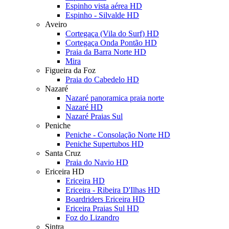
Espinho vista aérea HD
Espinho - Silvalde HD
Aveiro
Cortegaça (Vila do Surf) HD
Cortegaça Onda Pontão HD
Praia da Barra Norte HD
Mira
Figueira da Foz
Praia do Cabedelo HD
Nazaré
Nazaré panoramica praia norte
Nazaré HD
Nazaré Praias Sul
Peniche
Peniche - Consolação Norte HD
Peniche Supertubos HD
Santa Cruz
Praia do Navio HD
Ericeira HD
Ericeira HD
Ericeira - Ribeira D'Ilhas HD
Boardriders Ericeira HD
Ericeira Praias Sul HD
Foz do Lizandro
Sintra