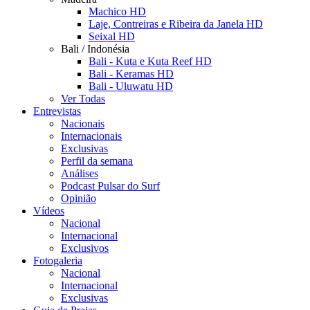
Machico HD
Laje, Contreiras e Ribeira da Janela HD
Seixal HD
Bali / Indonésia
Bali - Kuta e Kuta Reef HD
Bali - Keramas HD
Bali - Uluwatu HD
Ver Todas
Entrevistas
Nacionais
Internacionais
Exclusivas
Perfil da semana
Análises
Podcast Pulsar do Surf
Opinião
Vídeos
Nacional
Internacional
Exclusivos
Fotogaleria
Nacional
Internacional
Exclusivas