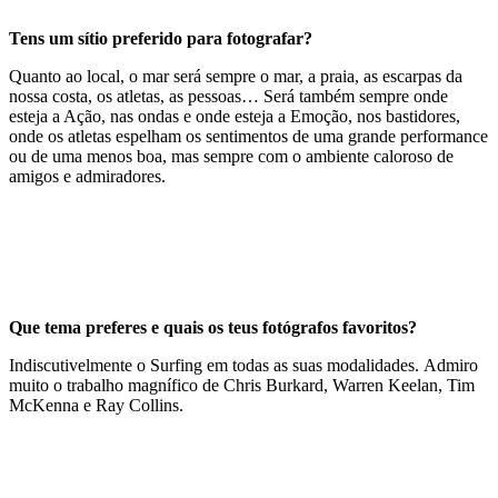
Tens um sítio preferido para fotografar?
Quanto ao local, o mar será sempre o mar, a praia, as escarpas da
nossa costa, os atletas, as pessoas… Será também sempre onde
esteja a Ação, nas ondas e onde esteja a Emoção, nos bastidores,
onde os atletas espelham os sentimentos de uma grande performance
ou de uma menos boa, mas sempre com o ambiente caloroso de
amigos e admiradores.
Que tema preferes e quais os teus fotógrafos favoritos?
Indiscutivelmente o Surfing em todas as suas modalidades. Admiro
muito o trabalho magnífico de Chris Burkard, Warren Keelan, Tim
McKenna e Ray Collins.