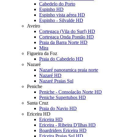
Cabedelo do Porto
Espinho HD
Espinho vista aérea HD
Espinho - Silvalde HD
Aveiro
Cortegaça (Vila do Surf) HD
Cortegaça Onda Pontão HD
Praia da Barra Norte HD
Mira
Figueira da Foz
Praia do Cabedelo HD
Nazaré
Nazaré panoramica praia norte
Nazaré HD
Nazaré Praias Sul
Peniche
Peniche - Consolação Norte HD
Peniche Supertubos HD
Santa Cruz
Praia do Navio HD
Ericeira HD
Ericeira HD
Ericeira - Ribeira D'Ilhas HD
Boardriders Ericeira HD
Ericeira Praias Sul HD