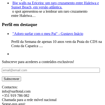
Big walls na Ericeira: um raro cruzamento entre Haleiwa e
Sunset Beach, em versão atlântica.
o spot apresentou-se a lembrar um raro cruzamento
entre Haleiwa…
Perfil em destaque
"Adoro surfar com o meu Pai" - Gustavo Inácio
Perfil da Semana de apenas 10 anos vem da Praia do CDS na
Costa da Caparica ....
Subscreve para acederes a conteúdos exclusivos!
Contactos:
info@surftotal.com
+351 919 786 082
Chamada para a rede móvel nacional
Segue-nos aqui: