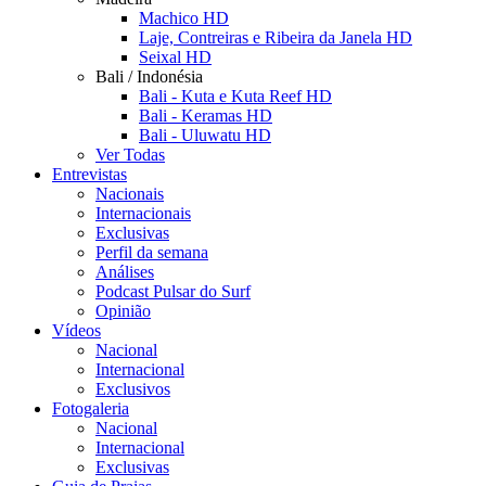
Machico HD
Laje, Contreiras e Ribeira da Janela HD
Seixal HD
Bali / Indonésia
Bali - Kuta e Kuta Reef HD
Bali - Keramas HD
Bali - Uluwatu HD
Ver Todas
Entrevistas
Nacionais
Internacionais
Exclusivas
Perfil da semana
Análises
Podcast Pulsar do Surf
Opinião
Vídeos
Nacional
Internacional
Exclusivos
Fotogaleria
Nacional
Internacional
Exclusivas