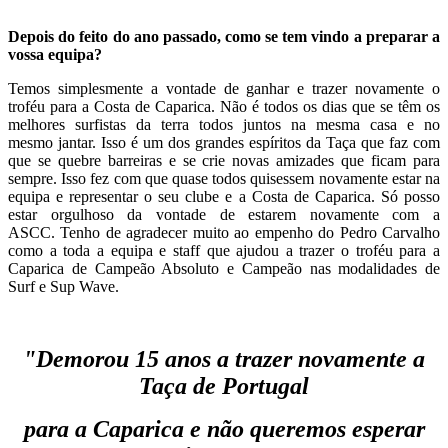
Depois do feito do ano passado, como se tem vindo a preparar a
vossa equipa?
Temos simplesmente a vontade de ganhar e trazer novamente o
troféu para a Costa de Caparica. Não é todos os dias que se têm os
melhores surfistas da terra todos juntos na mesma casa e no
mesmo jantar. Isso é um dos grandes espíritos da Taça que faz com
que se quebre barreiras e se crie novas amizades que ficam para
sempre.
Isso fez com que quase todos quisessem novamente estar na
equipa e representar o seu clube e a Costa de Caparica. Só posso
estar orgulhoso da vontade de estarem novamente com a
ASCC. Tenho de agradecer muito ao empenho do Pedro Carvalho
como a toda a equipa e staff que ajudou a trazer o troféu para a
Caparica de Campeão Absoluto e Campeão nas modalidades de
Surf e Sup Wave.
"Demorou 15 anos a trazer novamente a
Taça de Portugal
para a Caparica e não queremos esperar