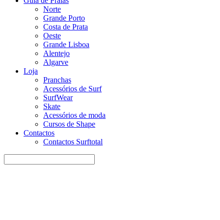
Guia de Praias
Norte
Grande Porto
Costa de Prata
Oeste
Grande Lisboa
Alentejo
Algarve
Loja
Pranchas
Acessórios de Surf
SurfWear
Skate
Acessórios de moda
Cursos de Shape
Contactos
Contactos Surftotal