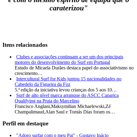
caraterizou"
Itens relacionados
Clubes e associações continuam a ser um dos principais
motores do desenvolvimento do Surf em Portugal
Estudo de Micaela Durães destaca papel do associativismo no
crescimento…
Intercultural Surf for Kids juntou 15 nacionalidades no
Cabedelo da Figueira da Foz
5.ª edição da iniciativa levou crianças dos 5 aos 10…
Surf de alto nível marca arranque do ASCC Caparica
Qualifying na Praia do Marcelino
Francisco Anglani,Maksymilian Michaelewski,Zé
Champalimaud,Alan Saul e Tomás Dias foram os…
Perfil em destaque
"Adoro surfar com o meu Pai" - Gustavo Inácio