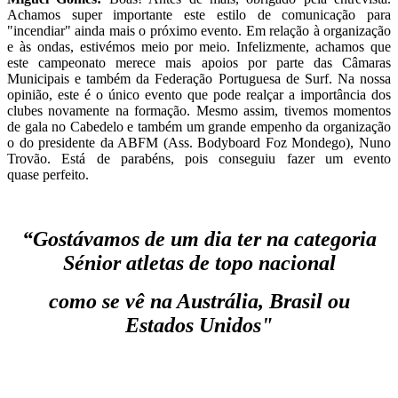
Achamos super importante este estilo de comunicação para
"incendiar" ainda mais o próximo evento. Em relação à organização
e às ondas, estivémos meio por meio. Infelizmente, achamos que
este campeonato merece mais apoios por parte das Câmaras
Municipais e também da Federação Portuguesa de Surf. Na nossa
opinião, este é o único evento que pode realçar a importância dos
clubes novamente na formação. Mesmo assim, tivemos momentos
de gala no Cabedelo e também um grande empenho da organização
o do presidente da ABFM (Ass. Bodyboard Foz Mondego), Nuno
Trovão. Está de parabéns, pois conseguiu fazer um evento
quase perfeito.
“Gostávamos de um dia ter na categoria
Sénior atletas de topo nacional
como se vê na Austrália, Brasil ou
Estados Unidos"