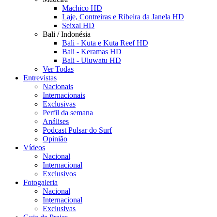
Machico HD
Laje, Contreiras e Ribeira da Janela HD
Seixal HD
Bali / Indonésia
Bali - Kuta e Kuta Reef HD
Bali - Keramas HD
Bali - Uluwatu HD
Ver Todas
Entrevistas
Nacionais
Internacionais
Exclusivas
Perfil da semana
Análises
Podcast Pulsar do Surf
Opinião
Vídeos
Nacional
Internacional
Exclusivos
Fotogaleria
Nacional
Internacional
Exclusivas