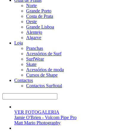
Guia de Praias
Norte
Grande Porto
Costa de Prata
Oeste
Grande Lisboa
Alentejo
Algarve
Loja
Pranchas
Acessórios de Surf
SurfWear
Skate
Acessórios de moda
Cursos de Shape
Contactos
Contactos Surftotal
VER FOTOGALERIA
Jamie O'Brien - Volcom Pipe Pro
Matt Mario Photography