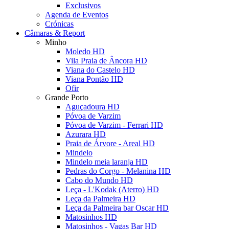
Exclusivos
Agenda de Eventos
Crónicas
Câmaras & Report
Minho
Moledo HD
Vila Praia de Âncora HD
Viana do Castelo HD
Viana Pontão HD
Ofir
Grande Porto
Aguçadoura HD
Póvoa de Varzim
Póvoa de Varzim - Ferrari HD
Azurara HD
Praia de Árvore - Areal HD
Mindelo
Mindelo meia laranja HD
Pedras do Corgo - Melanina HD
Cabo do Mundo HD
Leça - L'Kodak (Aterro) HD
Leça da Palmeira HD
Leça da Palmeira bar Oscar HD
Matosinhos HD
Matosinhos - Vagas Bar HD