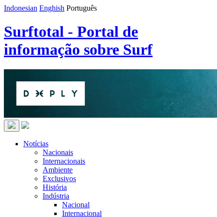
Indonesian
Enghish
Português
Surftotal - Portal de
informação sobre Surf
Notícias
Nacionais
Internacionais
Ambiente
Exclusivos
História
Indústria
Nacional
Internacional