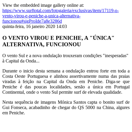
View the embedded image gallery online at:
https://www.surftotal.com/fotogaleria/exclusivas/item/17119-o-
vento-virou-e-peniche-a-unica-alternativa-
funcionou#sigProIde7a8e3286d
quinta-feira, 16 janeiro 2020 14:03
O VENTO VIROU E PENICHE, A "ÚNICA"
ALTERNATIVA, FUNCIONOU
O vento Sul e a nova ondulação trouxeram condições "inesperadas"
à Capital da Onda...
Durante o inicio desta semana a ondulação entrou forte em toda a
Costa Oeste Portuguesa e alinhou assertivamente numa das praias
viradas à feição na Capital da Onda em Peniche. Diga-se que
Peniche é das poucas localidades, senão a única em Portugal
Continental, onde o vento Sul permite surf de elevada qualidade.
Nesta sequência de imagens Mónica Santos capta o bonito surf de
Gui Fonseca, acabadinho de chegar do QS 5000 na China, algures
em Peniche.