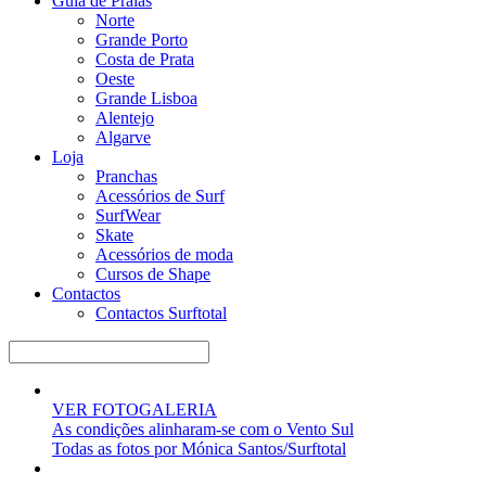
Guia de Praias
Norte
Grande Porto
Costa de Prata
Oeste
Grande Lisboa
Alentejo
Algarve
Loja
Pranchas
Acessórios de Surf
SurfWear
Skate
Acessórios de moda
Cursos de Shape
Contactos
Contactos Surftotal
VER FOTOGALERIA
As condições alinharam-se com o Vento Sul
Todas as fotos por Mónica Santos/Surftotal