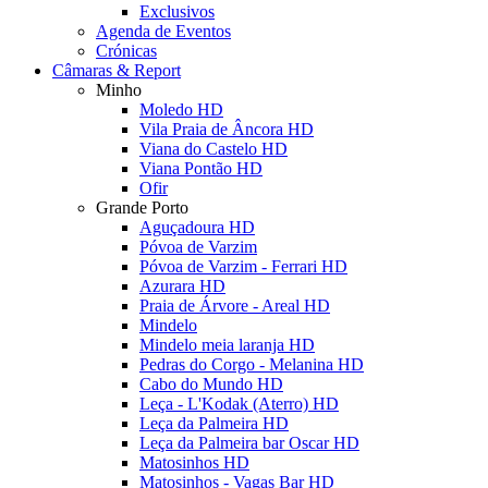
Exclusivos
Agenda de Eventos
Crónicas
Câmaras & Report
Minho
Moledo HD
Vila Praia de Âncora HD
Viana do Castelo HD
Viana Pontão HD
Ofir
Grande Porto
Aguçadoura HD
Póvoa de Varzim
Póvoa de Varzim - Ferrari HD
Azurara HD
Praia de Árvore - Areal HD
Mindelo
Mindelo meia laranja HD
Pedras do Corgo - Melanina HD
Cabo do Mundo HD
Leça - L'Kodak (Aterro) HD
Leça da Palmeira HD
Leça da Palmeira bar Oscar HD
Matosinhos HD
Matosinhos - Vagas Bar HD