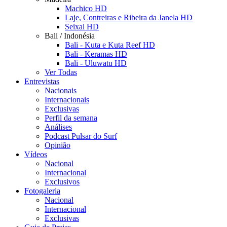
Machico HD
Laje, Contreiras e Ribeira da Janela HD
Seixal HD
Bali / Indonésia
Bali - Kuta e Kuta Reef HD
Bali - Keramas HD
Bali - Uluwatu HD
Ver Todas
Entrevistas
Nacionais
Internacionais
Exclusivas
Perfil da semana
Análises
Podcast Pulsar do Surf
Opinião
Vídeos
Nacional
Internacional
Exclusivos
Fotogaleria
Nacional
Internacional
Exclusivas