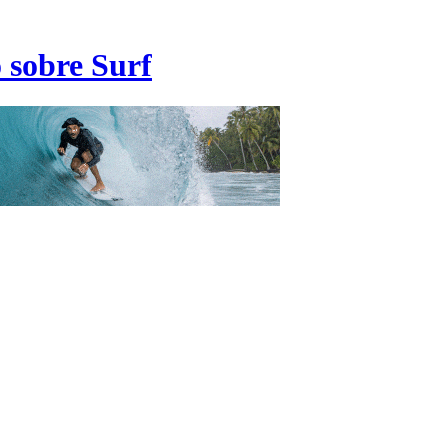
o sobre Surf