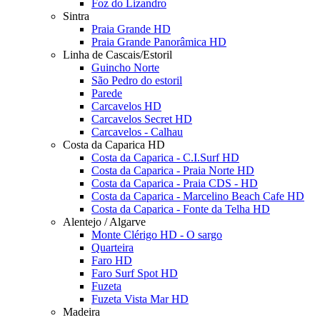
Foz do Lizandro
Sintra
Praia Grande HD
Praia Grande Panorâmica HD
Linha de Cascais/Estoril
Guincho Norte
São Pedro do estoril
Parede
Carcavelos HD
Carcavelos Secret HD
Carcavelos - Calhau
Costa da Caparica HD
Costa da Caparica - C.I.Surf HD
Costa da Caparica - Praia Norte HD
Costa da Caparica - Praia CDS - HD
Costa da Caparica - Marcelino Beach Cafe HD
Costa da Caparica - Fonte da Telha HD
Alentejo / Algarve
Monte Clérigo HD - O sargo
Quarteira
Faro HD
Faro Surf Spot HD
Fuzeta
Fuzeta Vista Mar HD
Madeira