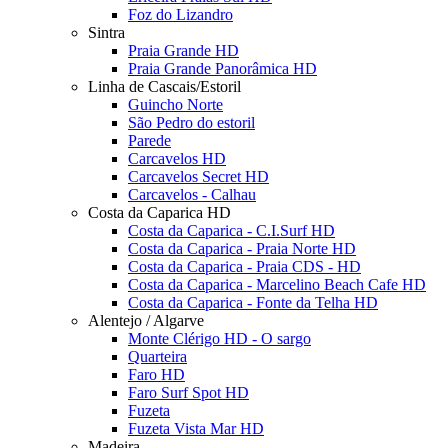
Foz do Lizandro
Sintra
Praia Grande HD
Praia Grande Panorâmica HD
Linha de Cascais/Estoril
Guincho Norte
São Pedro do estoril
Parede
Carcavelos HD
Carcavelos Secret HD
Carcavelos - Calhau
Costa da Caparica HD
Costa da Caparica - C.I.Surf HD
Costa da Caparica - Praia Norte HD
Costa da Caparica - Praia CDS - HD
Costa da Caparica - Marcelino Beach Cafe HD
Costa da Caparica - Fonte da Telha HD
Alentejo / Algarve
Monte Clérigo HD - O sargo
Quarteira
Faro HD
Faro Surf Spot HD
Fuzeta
Fuzeta Vista Mar HD
Madeira