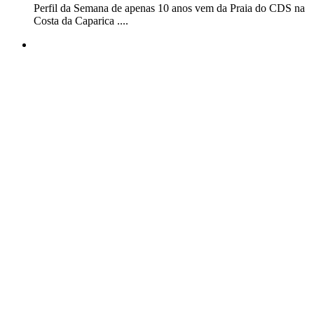
Perfil da Semana de apenas 10 anos vem da Praia do CDS na
Costa da Caparica ....