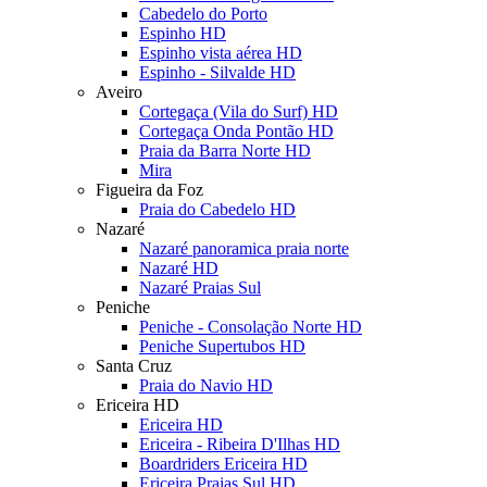
Cabedelo do Porto
Espinho HD
Espinho vista aérea HD
Espinho - Silvalde HD
Aveiro
Cortegaça (Vila do Surf) HD
Cortegaça Onda Pontão HD
Praia da Barra Norte HD
Mira
Figueira da Foz
Praia do Cabedelo HD
Nazaré
Nazaré panoramica praia norte
Nazaré HD
Nazaré Praias Sul
Peniche
Peniche - Consolação Norte HD
Peniche Supertubos HD
Santa Cruz
Praia do Navio HD
Ericeira HD
Ericeira HD
Ericeira - Ribeira D'Ilhas HD
Boardriders Ericeira HD
Ericeira Praias Sul HD