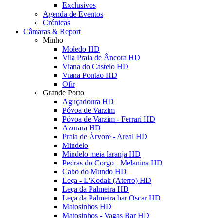
Exclusivos
Agenda de Eventos
Crónicas
Câmaras & Report
Minho
Moledo HD
Vila Praia de Âncora HD
Viana do Castelo HD
Viana Pontão HD
Ofir
Grande Porto
Aguçadoura HD
Póvoa de Varzim
Póvoa de Varzim - Ferrari HD
Azurara HD
Praia de Árvore - Areal HD
Mindelo
Mindelo meia laranja HD
Pedras do Corgo - Melanina HD
Cabo do Mundo HD
Leça - L'Kodak (Aterro) HD
Leça da Palmeira HD
Leça da Palmeira bar Oscar HD
Matosinhos HD
Matosinhos - Vagas Bar HD