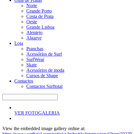
Guia de Praias
Norte
Grande Porto
Costa de Prata
Oeste
Grande Lisboa
Alentejo
Algarve
Loja
Pranchas
Acessórios de Surf
SurfWear
Skate
Acessórios de moda
Cursos de Shape
Contactos
Contactos Surftotal
VER FOTOGALERIA
View the embedded image gallery online at:
https://www.surftotal.com/noticias/industria/internacional/item/10220-