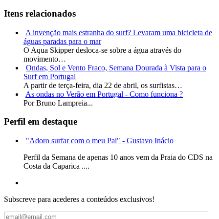
Itens relacionados
A invenção mais estranha do surf? Levaram uma bicicleta de
águas paradas para o mar
O Aqua Skipper desloca-se sobre a água através do
movimento…
Ondas, Sol e Vento Fraco, Semana Dourada à Vista para o
Surf em Portugal
A partir de terça-feira, dia 22 de abril, os surfistas…
As ondas no Verão em Portugal - Como funciona ?
Por Bruno Lampreia...
Perfil em destaque
"Adoro surfar com o meu Pai" - Gustavo Inácio
Perfil da Semana de apenas 10 anos vem da Praia do CDS na
Costa da Caparica ....
Subscreve para acederes a conteúdos exclusivos!