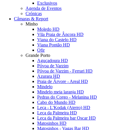
Exclusivos
Agenda de Eventos
Crónicas
Câmaras & Report
Minho
Moledo HD
Vila Praia de Âncora HD
Viana do Castelo HD
Viana Pontão HD
Ofir
Grande Porto
Aguçadoura HD
Póvoa de Varzim
Póvoa de Varzim - Ferrari HD
Azurara HD
Praia de Árvore - Areal HD
Mindelo
Mindelo meia laranja HD
Pedras do Corgo - Melanina HD
Cabo do Mundo HD
Leça - L'Kodak (Aterro) HD
Leça da Palmeira HD
Leça da Palmeira bar Oscar HD
Matosinhos HD
Matosinhos - Vagas Bar HD