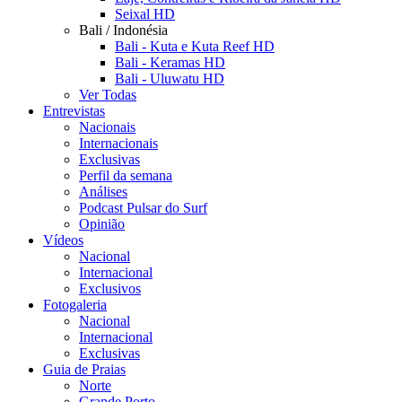
Seixal HD
Bali / Indonésia
Bali - Kuta e Kuta Reef HD
Bali - Keramas HD
Bali - Uluwatu HD
Ver Todas
Entrevistas
Nacionais
Internacionais
Exclusivas
Perfil da semana
Análises
Podcast Pulsar do Surf
Opinião
Vídeos
Nacional
Internacional
Exclusivos
Fotogaleria
Nacional
Internacional
Exclusivas
Guia de Praias
Norte
Grande Porto