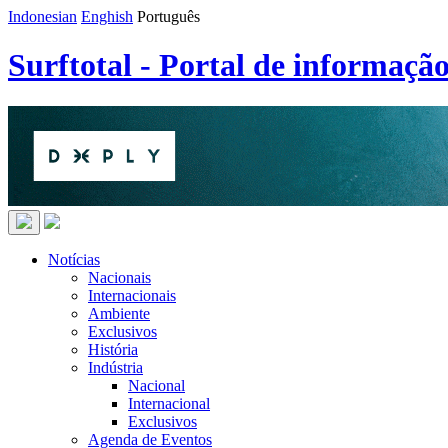
Indonesian
Enghish
Português
Surftotal - Portal de informaçã
Notícias
Nacionais
Internacionais
Ambiente
Exclusivos
História
Indústria
Nacional
Internacional
Exclusivos
Agenda de Eventos