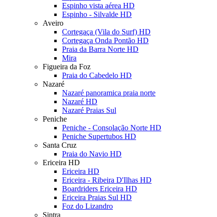
Espinho vista aérea HD
Espinho - Silvalde HD
Aveiro
Cortegaça (Vila do Surf) HD
Cortegaça Onda Pontão HD
Praia da Barra Norte HD
Mira
Figueira da Foz
Praia do Cabedelo HD
Nazaré
Nazaré panoramica praia norte
Nazaré HD
Nazaré Praias Sul
Peniche
Peniche - Consolação Norte HD
Peniche Supertubos HD
Santa Cruz
Praia do Navio HD
Ericeira HD
Ericeira HD
Ericeira - Ribeira D'Ilhas HD
Boardriders Ericeira HD
Ericeira Praias Sul HD
Foz do Lizandro
Sintra