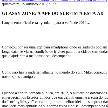
quinta-feira, 15 outubro 2015 09:33
GLASSY ZONE: A APP DO SURFISTA ESTÁ AÍ!
Lançamento oficial está agendado para o verão de 2016…
Começou por ser uma app para smartphone onde os surfistas podiam g
longa data, se viu na condição de ir viver para uma cidade sem ondas.
que o ajudaram a melhorar o seu desempenho.
Como não havia nada semelhante no mundo do surf, Mikel começou a de
novos spots e amigos.
Quando a app foi tornada pública, em 2012, o número de downloads c
em especial nos Estados Unidos que era definitivamente a zona do glo
do “surfing lifestyle” e acabou por ter a melhor ideia de sempre: cr
uma ideia mais apurada da sua forma física e do seu desempenho na á