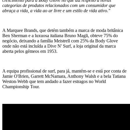
crescimento para a Body Glove no que diz respeito a novas
categorias de produtos relacionados com um consumidor que
abraça a vida, a vida ao ar livre e um estilo de vida ativo."
A Marquee Brands, que detém também a marca de moda britânica
Ben Sherman e a luxuosa italiana Bruno Magli, obteve 75% do
negócio, deixando a família Meistrell com 25% da Body Glove
onde não está incluída a Dive N' Surf, a loja original da marca
aberta pelos gémeos em 1953.
A equipa profissional de surf, para já, mantém-se e está por conta de
Jamie O'Brien, Garrett McNamara, Anthony Walsh e a bela Tatiana
Weston-Webb que tem andado a fazer estragos no World
Championship Tour.