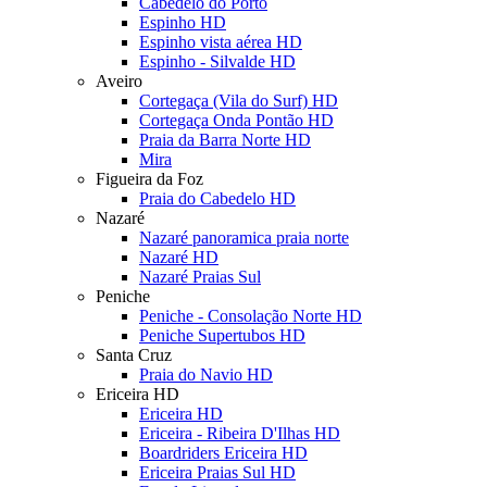
Cabedelo do Porto
Espinho HD
Espinho vista aérea HD
Espinho - Silvalde HD
Aveiro
Cortegaça (Vila do Surf) HD
Cortegaça Onda Pontão HD
Praia da Barra Norte HD
Mira
Figueira da Foz
Praia do Cabedelo HD
Nazaré
Nazaré panoramica praia norte
Nazaré HD
Nazaré Praias Sul
Peniche
Peniche - Consolação Norte HD
Peniche Supertubos HD
Santa Cruz
Praia do Navio HD
Ericeira HD
Ericeira HD
Ericeira - Ribeira D'Ilhas HD
Boardriders Ericeira HD
Ericeira Praias Sul HD