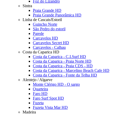
Foz do Lizandro
Sintra
Praia Grande HD
Praia Grande Panorâmica HD
Linha de Cascais/Estoril
Guincho Norte
São Pedro do estoril
Parede
Carcavelos HD
Carcavelos Secret HD
Carcavelos - Calhau
Costa da Caparica HD
Costa da Caparica - C.I.Surf HD
Costa da Caparica - Praia Norte HD
Costa da Caparica - Praia CDS - HD
Costa da Caparica - Marcelino Beach Cafe HD
Costa da Caparica - Fonte da Telha HD
Alentejo / Algarve
Monte Clérigo HD - O sargo
Quarteira
Faro HD
Faro Surf Spot HD
Fuzeta
Fuzeta Vista Mar HD
Madeira