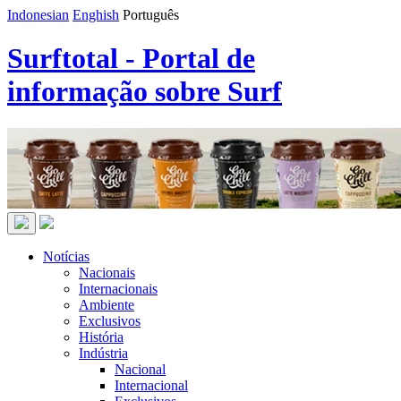
Indonesian
Enghish
Português
Surftotal - Portal de
informação sobre Surf
Notícias
Nacionais
Internacionais
Ambiente
Exclusivos
História
Indústria
Nacional
Internacional