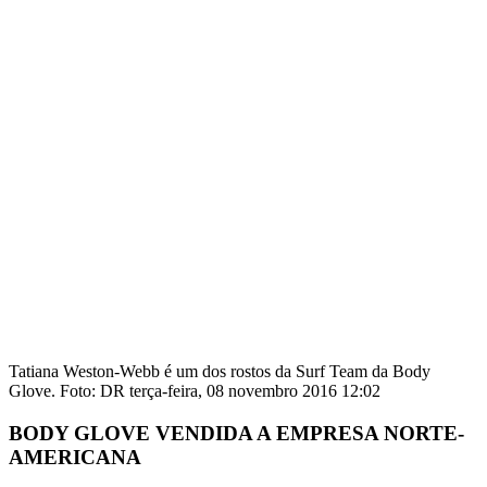
Tatiana Weston-Webb é um dos rostos da Surf Team da Body
Glove.
Foto: DR
terça-feira, 08 novembro 2016 12:02
BODY GLOVE VENDIDA A EMPRESA NORTE-
AMERICANA