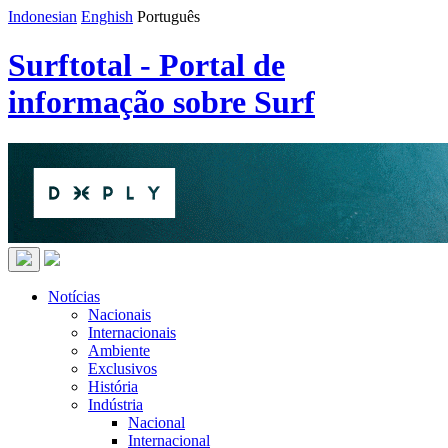
Indonesian
Enghish
Português
Surftotal - Portal de
informação sobre Surf
Notícias
Nacionais
Internacionais
Ambiente
Exclusivos
História
Indústria
Nacional
Internacional