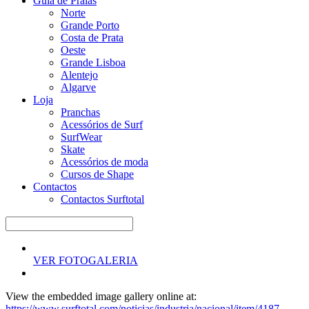
Guia de Praias
Norte
Grande Porto
Costa de Prata
Oeste
Grande Lisboa
Alentejo
Algarve
Loja
Pranchas
Acessórios de Surf
SurfWear
Skate
Acessórios de moda
Cursos de Shape
Contactos
Contactos Surftotal
VER FOTOGALERIA
View the embedded image gallery online at:
https://www.surftotal.com/noticias/industria/nacional/item/4187-