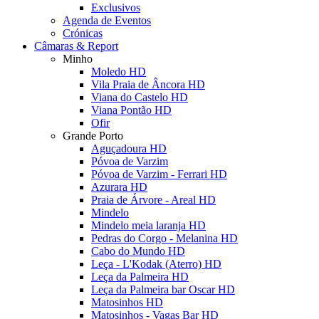
Exclusivos
Agenda de Eventos
Crónicas
Câmaras & Report
Minho
Moledo HD
Vila Praia de Âncora HD
Viana do Castelo HD
Viana Pontão HD
Ofir
Grande Porto
Aguçadoura HD
Póvoa de Varzim
Póvoa de Varzim - Ferrari HD
Azurara HD
Praia de Árvore - Areal HD
Mindelo
Mindelo meia laranja HD
Pedras do Corgo - Melanina HD
Cabo do Mundo HD
Leça - L'Kodak (Aterro) HD
Leça da Palmeira HD
Leça da Palmeira bar Oscar HD
Matosinhos HD
Matosinhos - Vagas Bar HD