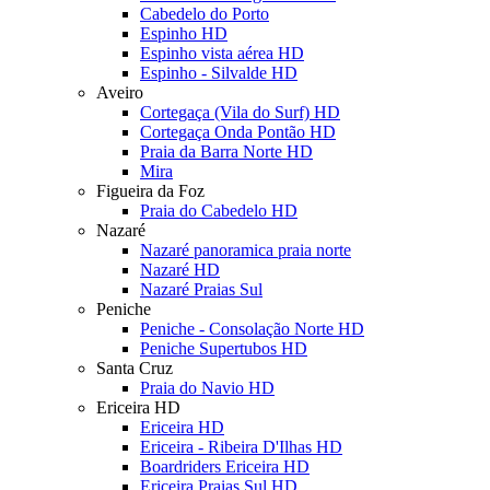
Cabedelo do Porto
Espinho HD
Espinho vista aérea HD
Espinho - Silvalde HD
Aveiro
Cortegaça (Vila do Surf) HD
Cortegaça Onda Pontão HD
Praia da Barra Norte HD
Mira
Figueira da Foz
Praia do Cabedelo HD
Nazaré
Nazaré panoramica praia norte
Nazaré HD
Nazaré Praias Sul
Peniche
Peniche - Consolação Norte HD
Peniche Supertubos HD
Santa Cruz
Praia do Navio HD
Ericeira HD
Ericeira HD
Ericeira - Ribeira D'Ilhas HD
Boardriders Ericeira HD
Ericeira Praias Sul HD