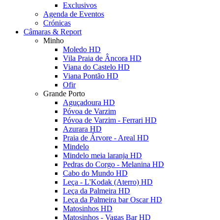
Exclusivos
Agenda de Eventos
Crónicas
Câmaras & Report
Minho
Moledo HD
Vila Praia de Âncora HD
Viana do Castelo HD
Viana Pontão HD
Ofir
Grande Porto
Aguçadoura HD
Póvoa de Varzim
Póvoa de Varzim - Ferrari HD
Azurara HD
Praia de Árvore - Areal HD
Mindelo
Mindelo meia laranja HD
Pedras do Corgo - Melanina HD
Cabo do Mundo HD
Leça - L'Kodak (Aterro) HD
Leça da Palmeira HD
Leça da Palmeira bar Oscar HD
Matosinhos HD
Matosinhos - Vagas Bar HD