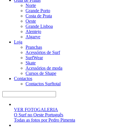
Guia de Praias
Norte
Grande Porto
Costa de Prata
Oeste
Grande Lisboa
Alentejo
Algarve
Loja
Pranchas
Acessórios de Surf
SurfWear
Skate
Acessórios de moda
Cursos de Shape
Contactos
Contactos Surftotal
VER FOTOGALERIA
O Surf no Oeste Português
Todas as fotos por Pedro Pimenta