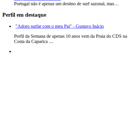
Portugal não é apenas um destino de surf sazonal, mas…
Perfil em destaque
"Adoro surfar com o meu Pai" - Gustavo Inácio
Perfil da Semana de apenas 10 anos vem da Praia do CDS na
Costa da Caparica ....