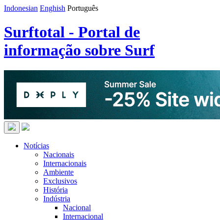
Indonesian
Enghish
Português
Surftotal - Portal de
informação sobre Surf
Notícias
Nacionais
Internacionais
Ambiente
Exclusivos
História
Indústria
Nacional
Internacional