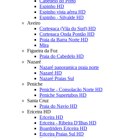
Cabedelo do Porto
Espinho HD
Espinho vista aérea HD
Espinho - Silvalde HD
Aveiro
Cortegaça (Vila do Surf) HD
Cortegaça Onda Pontão HD
Praia da Barra Norte HD
Mira
Figueira da Foz
Praia do Cabedelo HD
Nazaré
Nazaré panoramica praia norte
Nazaré HD
Nazaré Praias Sul
Peniche
Peniche - Consolação Norte HD
Peniche Supertubos HD
Santa Cruz
Praia do Navio HD
Ericeira HD
Ericeira HD
Ericeira - Ribeira D'Ilhas HD
Boardriders Ericeira HD
Ericeira Praias Sul HD