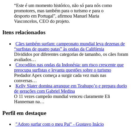
“Este é um momento histórico, não só para nós como
promotores, mas também para o turismo e para o
desporto em Portugal”, afirmou Manuel Maria
Vasconcelos, CEO do projeto.
Itens relacionados
Cães também surfam: campeonato mundial leva dezenas de
“surfistas de quatro patas” às ondas da Califórnia
Divididos por diferentes categorias de tamanho, os cães foram
avaliados…
Crocodilos nas ondas da Indonésia: um risco crescente que
preocupa surfistas e levanta questões sobre o turismo
Predador Apex começa a surgir cada vez mais nas
conversas…
Kelly Slater domina arranque em Teahupo’o e prepara duelo
de gerações com Gabriel Medina
O 11 vezes campeão mundial venceu claramente Eli
Hanneman na…
Perfil em destaque
"Adoro surfar com o meu Pai" - Gustavo Inácio