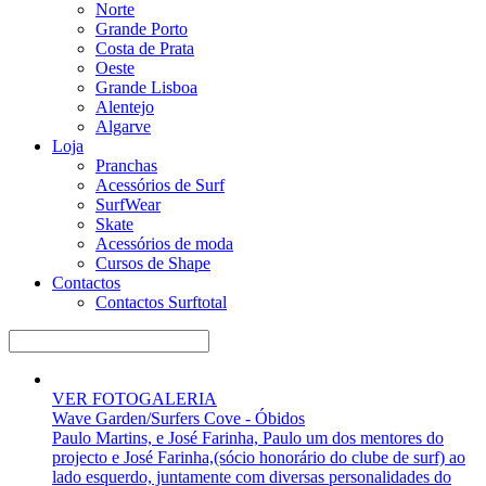
Norte
Grande Porto
Costa de Prata
Oeste
Grande Lisboa
Alentejo
Algarve
Loja
Pranchas
Acessórios de Surf
SurfWear
Skate
Acessórios de moda
Cursos de Shape
Contactos
Contactos Surftotal
VER FOTOGALERIA
Wave Garden/Surfers Cove - Óbidos
Paulo Martins, e José Farinha, Paulo um dos mentores do
projecto e José Farinha,(sócio honorário do clube de surf) ao
lado esquerdo, juntamente com diversas personalidades do